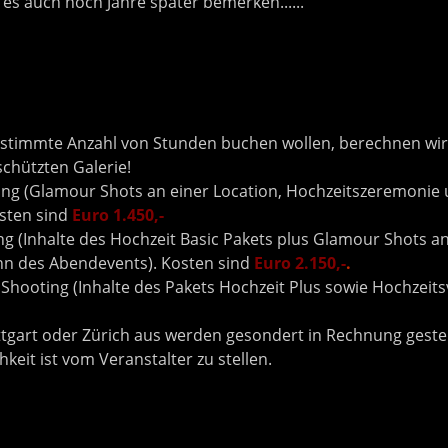
es auch noch Jahre später bemerken......
bestimmte Anzahl von Stunden buchen wollen, berechnen wi
schützten Galerie!
ing (Glamour Shots an einer Location, Hochzeitszeremonie 
osten sind
Euro 1.450,-
für das ganze Paket.
ng (Inhalte des Hochzeit Basic Pakets plus Glamour Shots an
nn des Abendevents). Kosten sind
Euro 2.150,-
.
 Shooting (Inhalte des Pakets Hochzeit Plus sowie Hochzeit
tgart oder Zürich aus werden gesondert in Rechnung gestel
eit ist vom Veranstalter zu stellen.