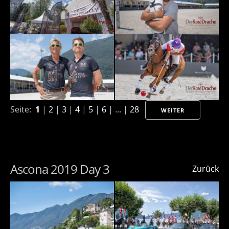
Seite:
1
|
2
|
3
|
4
|
5
|
6
| ... |
28
WEITER
Ascona 2019 Day 3
Zurück