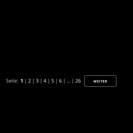
Seite:
1
|
2
|
3
|
4
|
5
|
6
| ... |
26
WEITER