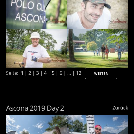
Seite:
1
|
2
|
3
|
4
|
5
|
6
| ... |
12
WEITER
Ascona 2019 Day 2
Zurück