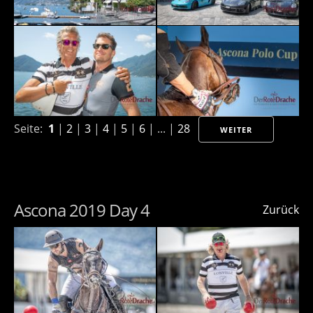
Seite:
1
|
2
|
3
|
4
|
5
|
6
| ... |
28
WEITER
Ascona 2019 Day 4
Zurück