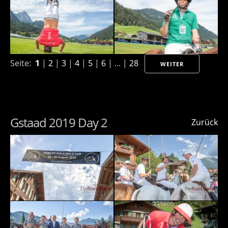
Seite:
1
|
2
|
3
|
4
|
5
|
6
| ... |
28
WEITER
Gstaad 2019 Day 2
Zurück