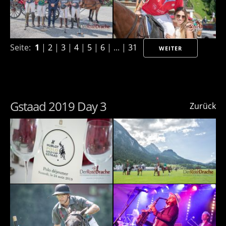
Seite:
1
|
2
|
3
|
4
|
5
|
6
| ... |
31
WEITER
Gstaad 2019 Day 3
Zurück