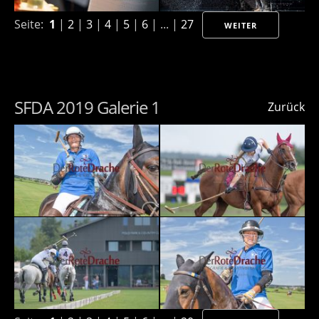
Seite:
1
|
2
|
3
|
4
|
5
|
6
| ... |
27
WEITER
SFDA 2019 Galerie 1
Zurück