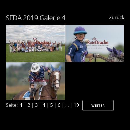
SFDA 2019 Galerie 4
Zurück
Seite:
1
|
2
|
3
|
4
|
5
|
6
| ... |
19
WEITER