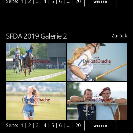
Seite:
1
|
2
|
3
|
4
|
5
|
6
| ... |
20
WEITER
SFDA 2019 Galerie 2
Zurück
Seite:
1
|
2
|
3
|
4
|
5
|
6
| ... |
20
WEITER