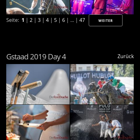
Seite:
1
|
2
|
3
|
4
|
5
|
6
| ... |
47
WEITER
Gstaad 2019 Day 4
Zurück