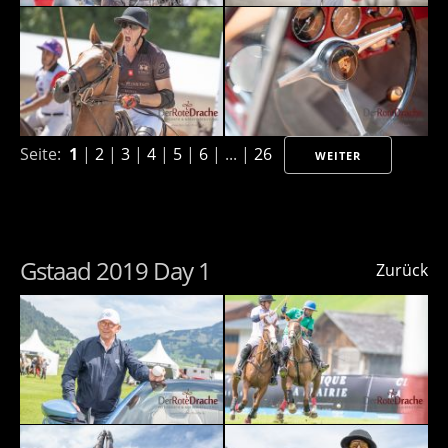
Seite:
1
|
2
|
3
|
4
|
5
|
6
| ... |
26
WEITER
Gstaad 2019 Day 1
Zurück