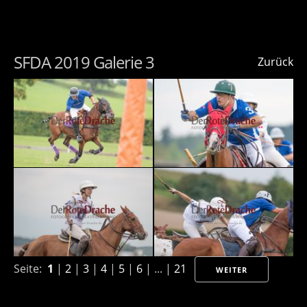
SFDA 2019 Galerie 3
Zurück
Seite:
1
|
2
|
3
|
4
|
5
|
6
| ... |
21
WEITER