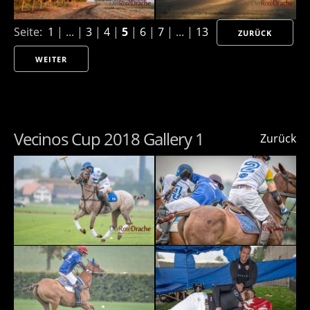
Seite:
1
| ... |
3
|
4
|
5
|
6
|
7
| ... |
13
ZURÜCK
WEITER
Vecinos Cup 2018 Gallery 1
Zurück