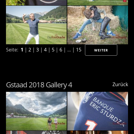
Seite:
1
|
2
|
3
|
4
|
5
|
6
| ... |
15
WEITER
Gstaad 2018 Gallery 4
Zurück