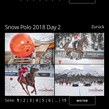
Snow Polo 2018 Day 2
Zurück
Seite:
1
|
2
|
3
|
4
|
5
|
6
| ... |
19
WEITER