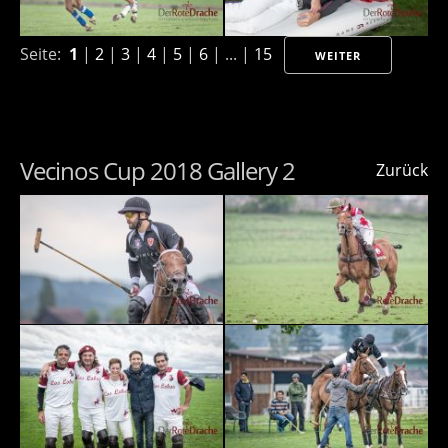
Seite:
1
|
2
|
3
|
4
|
5
|
6
| ... |
15
WEITER
Vecinos Cup 2018 Gallery 2
Zurück