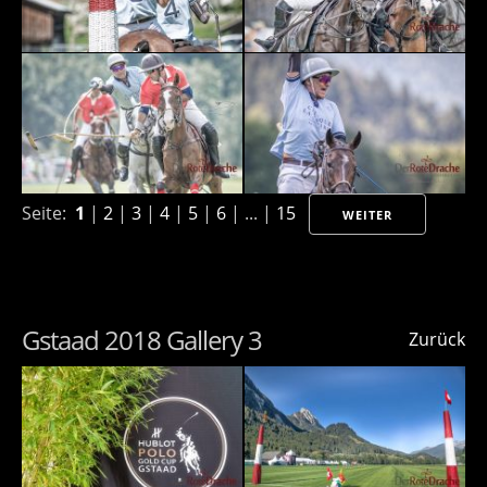
Seite:
1
|
2
|
3
|
4
|
5
|
6
| ... |
15
WEITER
Gstaad 2018 Gallery 3
Zurück