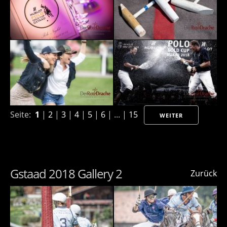
Seite:
1
|
2
|
3
|
4
|
5
|
6
| ... |
15
WEITER
Gstaad 2018 Gallery 2
Zurück