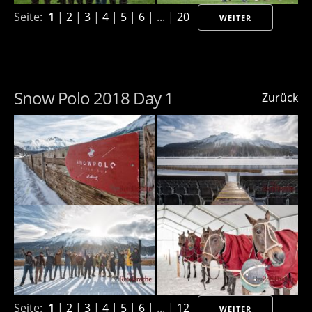
Seite:
1
|
2
|
3
|
4
|
5
|
6
| ... |
20
WEITER
Snow Polo 2018 Day 1
Zurück
Seite:
1
|
2
|
3
|
4
|
5
|
6
| ... |
12
WEITER