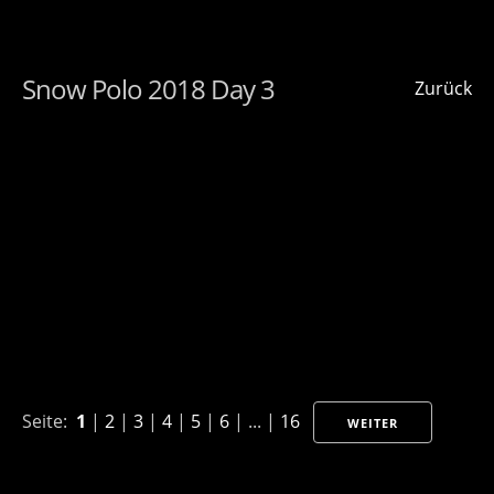
Snow Polo 2018 Day 3
Zurück
Seite:
1
|
2
|
3
|
4
|
5
|
6
| ... |
16
WEITER