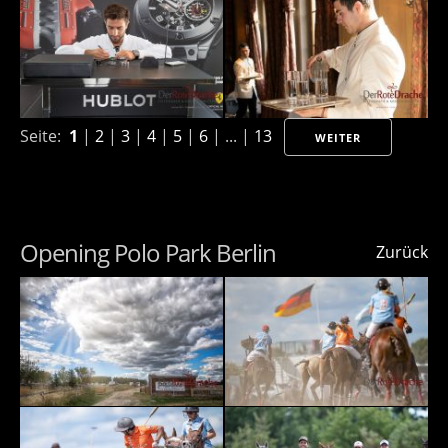
Seite:
1
|
2
|
3
|
4
|
5
|
6
| ... |
13
WEITER
Opening Polo Park Berlin
Zurück