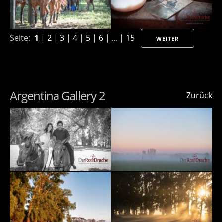
Seite:
1
|
2
|
3
|
4
|
5
|
6
| ... |
15
WEITER
Argentina Gallery 2
Zurück