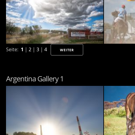
Seite:
1
|
2
|
3
|
4
WEITER
Argentina Gallery 1