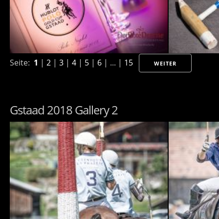
Seite:
1
|
2
|
3
|
4
|
5
|
6
| ... |
15
WEITER
Gstaad 2018 Gallery 2