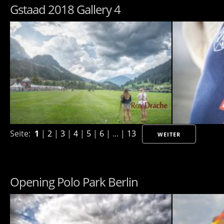
Gstaad 2018 Gallery 4
Seite:
1
|
2
|
3
|
4
|
5
|
6
| ... |
13
WEITER
Opening Polo Park Berlin