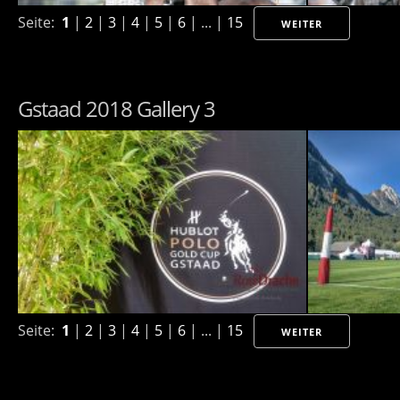
Seite:
1
|
2
|
3
|
4
|
5
|
6
| ... |
15
WEITER
Gstaad 2018 Gallery 3
Seite:
1
|
2
|
3
|
4
|
5
|
6
| ... |
15
WEITER