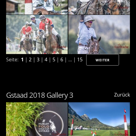
Seite:
1
|
2
|
3
|
4
|
5
|
6
| ... |
15
WEITER
Gstaad 2018 Gallery 3
Zurück