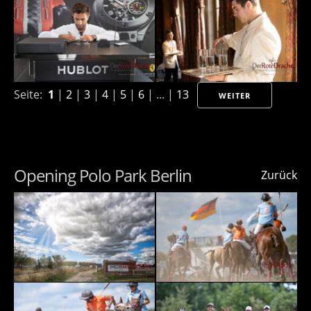
Seite:
1
|
2
|
3
|
4
|
5
|
6
| ... |
13
WEITER
Opening Polo Park Berlin
Zurück