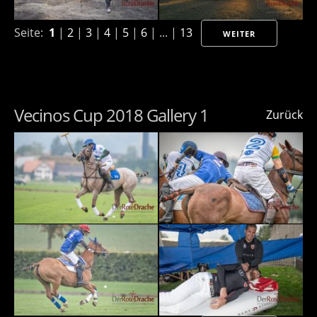
Seite:
1
|
2
|
3
|
4
|
5
|
6
| ... |
13
WEITER
Vecinos Cup 2018 Gallery 1
Zurück