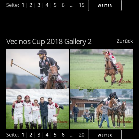
Seite:
1
|
2
|
3
|
4
|
5
|
6
| ... |
15
WEITER
Vecinos Cup 2018 Gallery 2
Zurück
Seite:
1
|
2
|
3
|
4
|
5
|
6
| ... |
20
WEITER