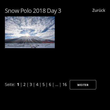
Snow Polo 2018 Day 3
Zurück
Seite:
1
|
2
|
3
|
4
|
5
|
6
| ... |
16
WEITER