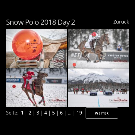
Snow Polo 2018 Day 2
Zurück
Seite:
1
|
2
|
3
|
4
|
5
|
6
| ... |
19
WEITER