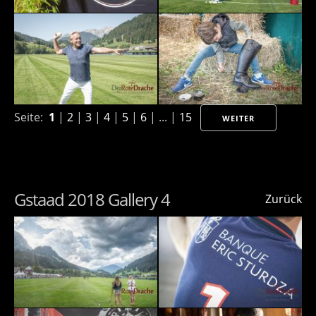
Seite:
1
|
2
|
3
|
4
|
5
|
6
| ... |
15
WEITER
Gstaad 2018 Gallery 4
Zurück