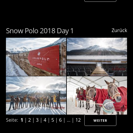
Snow Polo 2018 Day 1
Zurück
Seite:
1
|
2
|
3
|
4
|
5
|
6
| ... |
12
WEITER