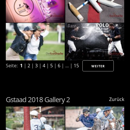
Seite:
1
|
2
|
3
|
4
|
5
|
6
| ... |
15
WEITER
Gstaad 2018 Gallery 2
Zurück