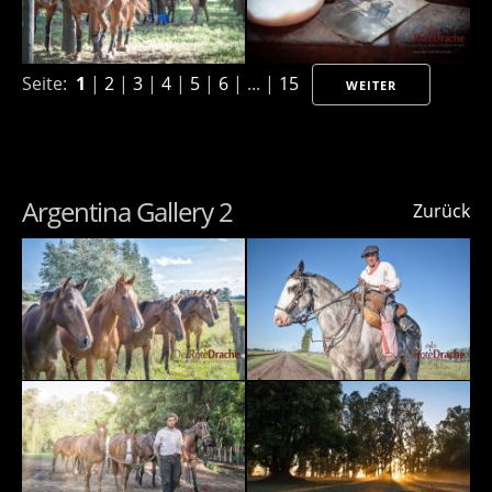
Seite:
1
|
2
|
3
|
4
|
5
|
6
| ... |
15
WEITER
Argentina Gallery 2
Zurück