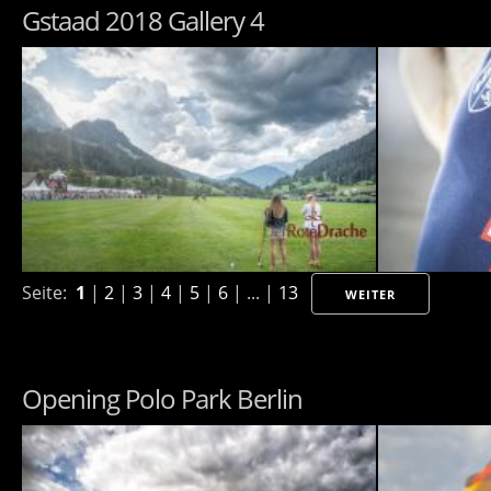
Gstaad 2018 Gallery 4
Seite:
1
|
2
|
3
|
4
|
5
|
6
| ... |
13
WEITER
Opening Polo Park Berlin