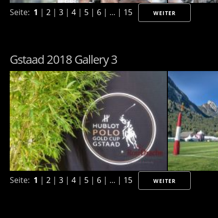
Seite:
1
|
2
|
3
|
4
|
5
|
6
| ... |
15
WEITER
Gstaad 2018 Gallery 3
Seite:
1
|
2
|
3
|
4
|
5
|
6
| ... |
15
WEITER