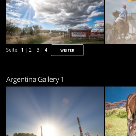
Seite:
1
|
2
|
3
|
4
WEITER
Argentina Gallery 1