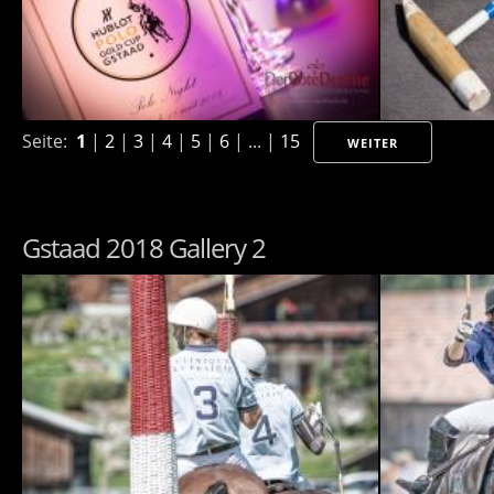
Seite:
1
|
2
|
3
|
4
|
5
|
6
| ... |
15
WEITER
Gstaad 2018 Gallery 2