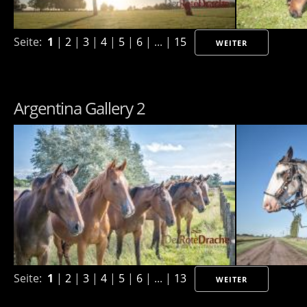
Seite:
1
|
2
|
3
|
4
|
5
|
6
| ... |
15
WEITER
Argentina Gallery 2
Seite:
1
|
2
|
3
|
4
|
5
|
6
| ... |
13
WEITER