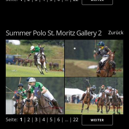
Summer Polo St. Moritz Gallery 2
Zurück
Seite:
1
|
2
|
3
|
4
|
5
|
6
| ... |
22
WEITER