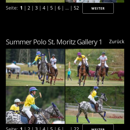
Seite:
1
|
2
|
3
|
4
|
5
|
6
| ... |
52
WEITER
Summer Polo St. Moritz Gallery 1
Zurück
Seite:
1
|
2
|
3
|
4
|
5
|
6
| ... |
22
WEITER