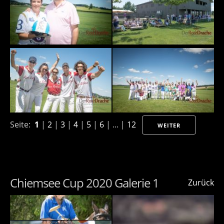
Seite:
1
|
2
|
3
|
4
|
5
|
6
| ... |
12
WEITER
Chiemsee Cup 2020 Galerie 1
Zurück