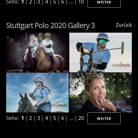
Seite:
1
|
2
|
3
|
4
|
5
|
6
| ... |
10
WEITER
Stuttgart Polo 2020 Gallery 3
Zurück
Seite:
1
|
2
|
3
|
4
|
5
|
6
| ... |
20
WEITER