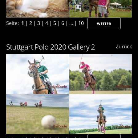
Seite:
1
|
2
|
3
|
4
|
5
|
6
| ... |
10
WEITER
Stuttgart Polo 2020 Gallery 2
Zurück