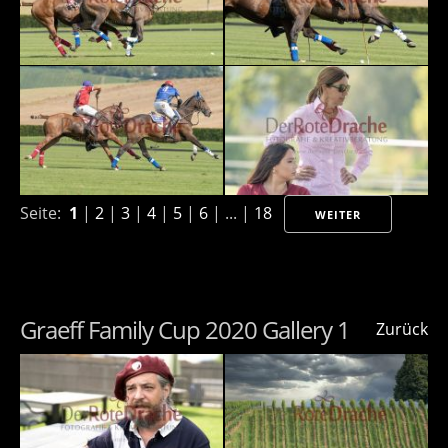
Seite:
1
|
2
|
3
|
4
|
5
|
6
| ... |
18
WEITER
Graeff Family Cup 2020 Gallery 1
Zurück