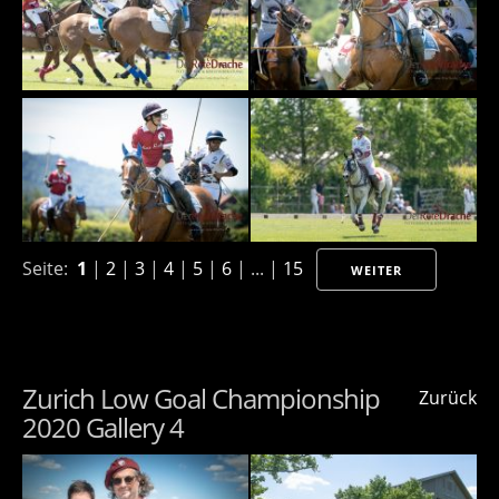
Seite:
1
|
2
|
3
|
4
|
5
|
6
| ... |
15
WEITER
Zurich Low Goal Championship
Zurück
2020 Gallery 4