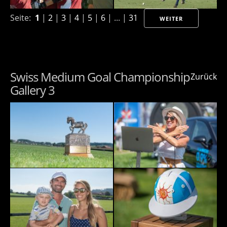
Seite:
1
|
2
|
3
|
4
|
5
|
6
| ... |
31
WEITER
Swiss Medium Goal Championship
Zurück
Gallery 3