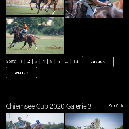
Seite:
1
|
2
|
3
|
4
|
5
|
6
| ... |
13
ZURÜCK
WEITER
Chiemsee Cup 2020 Galerie 3
Zurück