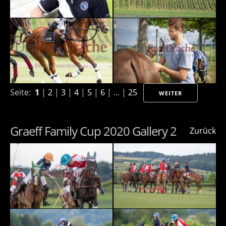
Seite:
1
|
2
|
3
|
4
|
5
|
6
| ... |
25
WEITER
Graeff Family Cup 2020 Gallery 2
Zurück