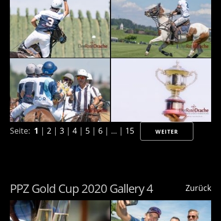
Seite:
1
|
2
|
3
|
4
|
5
|
6
| ... |
15
WEITER
PPZ Gold Cup 2020 Gallery 4
Zurück