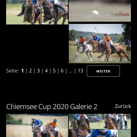
Seite:
1
|
2
|
3
|
4
|
5
|
6
| ... |
13
WEITER
Chiemsee Cup 2020 Galerie 2
Zurück