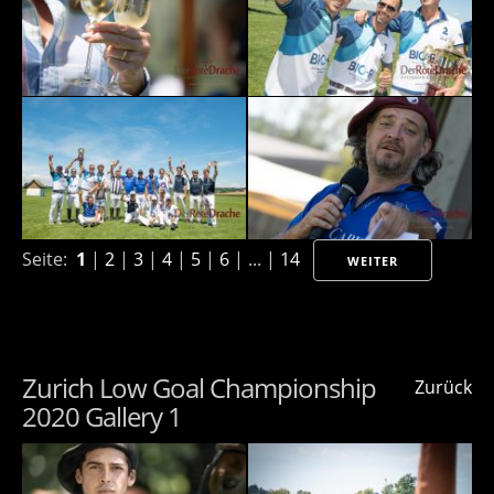
Seite:
1
|
2
|
3
|
4
|
5
|
6
| ... |
14
WEITER
Zurich Low Goal Championship
Zurück
2020 Gallery 1