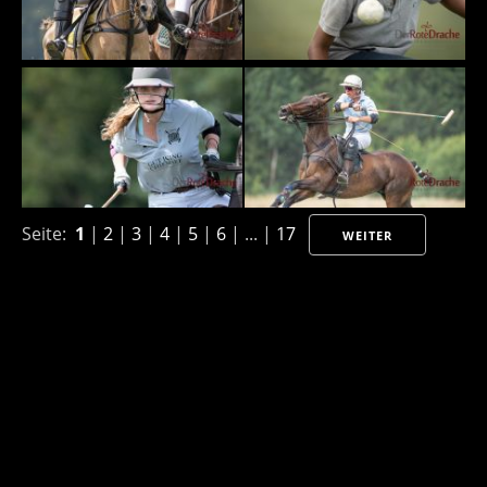
Seite:
1
|
2
|
3
|
4
|
5
|
6
| ... |
17
WEITER