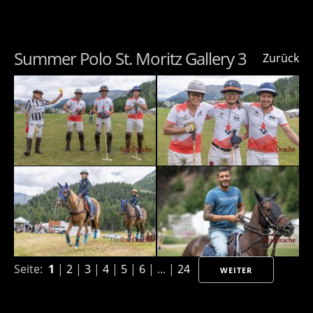
Summer Polo St. Moritz Gallery 3
Zurück
Seite:
1
|
2
|
3
|
4
|
5
|
6
| ... |
24
WEITER