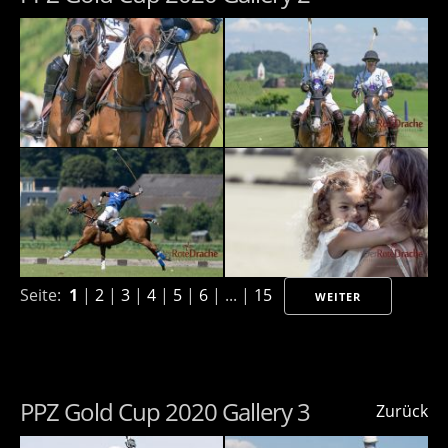
Seite:
1
|
2
|
3
|
4
|
5
|
6
| ... |
15
WEITER
PPZ Gold Cup 2020 Gallery 3
Zurück