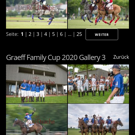
Seite:
1
|
2
|
3
|
4
|
5
|
6
| ... |
25
WEITER
Graeff Family Cup 2020 Gallery 3
Zurück