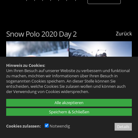
Snow Polo 2020 Day 2
Zurück
Hinweis zu Cookies:
Um Ihren Besuch auf unserer Website zu verbessern und funktional
zu machen, möchten wir Informationen über Ihren Besuch in
sogenannten Cookies speichern. An dieser Stelle können Sie
entscheiden, welche Cookies Sie zulasen wollen und können auch
der Verwendung von Cookies widersprechen.
Alle akzeptieren
Speichern & Schließen
Cookies zulassen:
Notwendig
Details
Seite:
1
|
2
|
3
|
4
|
5
|
6
| ... |
27
WEITER