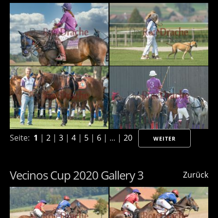
Seite:
1
|
2
|
3
|
4
|
5
|
6
| ... |
20
WEITER
Vecinos Cup 2020 Gallery 3
Zurück