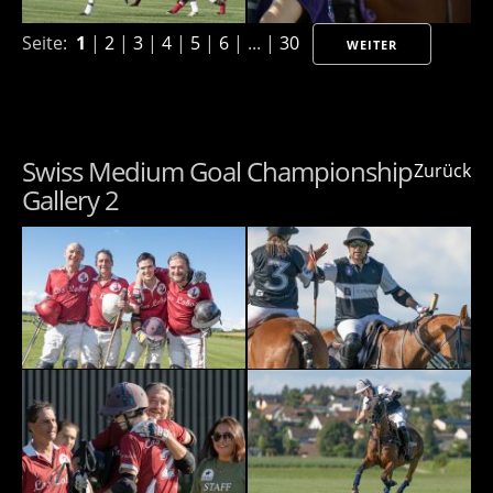
Seite:
1
|
2
|
3
|
4
|
5
|
6
| ... |
30
WEITER
Swiss Medium Goal Championship
Zurück
Gallery 2