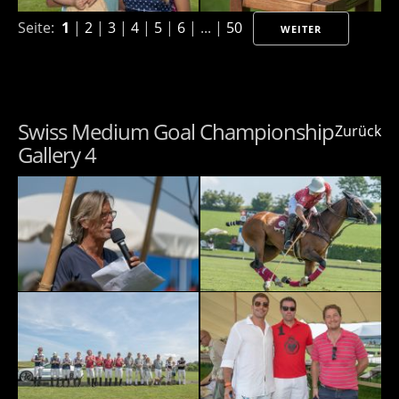
Seite:
1
|
2
|
3
|
4
|
5
|
6
| ... |
50
WEITER
Swiss Medium Goal Championship
Zurück
Gallery 4