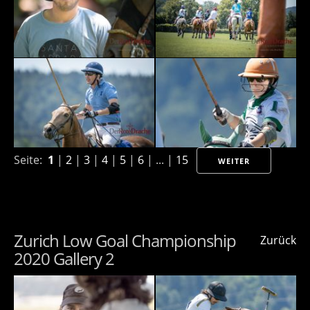
Seite:
1
|
2
|
3
|
4
|
5
|
6
| ... |
15
WEITER
Zurich Low Goal Championship
Zurück
2020 Gallery 2