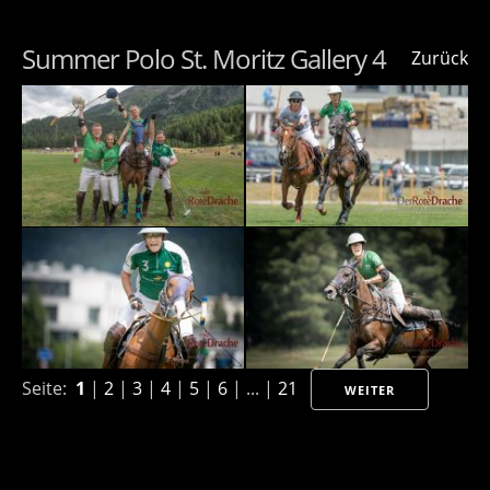
Summer Polo St. Moritz Gallery 4
Zurück
Seite:
1
|
2
|
3
|
4
|
5
|
6
| ... |
21
WEITER