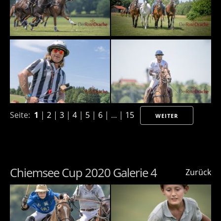
Seite:
1
|
2
|
3
|
4
|
5
|
6
| ... |
15
WEITER
Chiemsee Cup 2020 Galerie 4
Zurück