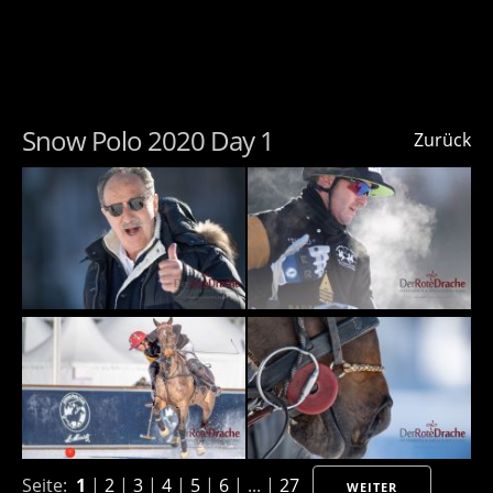
Snow Polo 2020 Day 1
Zurück
Seite:
1
|
2
|
3
|
4
|
5
|
6
| ... |
27
WEITER