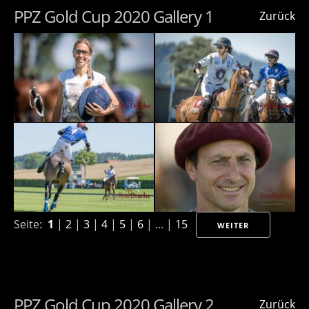
PPZ Gold Cup 2020 Gallery 1
Zurück
Seite:
1
|
2
|
3
|
4
|
5
|
6
| ... |
15
WEITER
PPZ Gold Cup 2020 Gallery 2
Zurück