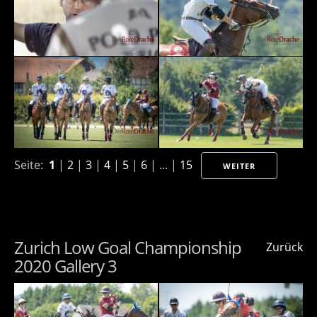
Seite:
1
|
2
|
3
|
4
|
5
|
6
| ... |
15
WEITER
Zurich Low Goal Championship
Zurück
2020 Gallery 3