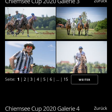
Chiemsee Cup 2020 Galerie 3
Zurück
Seite:
1
|
2
|
3
|
4
|
5
|
6
| ... |
15
WEITER
Chiemsee Cup 2020 Galerie 4
Zurück