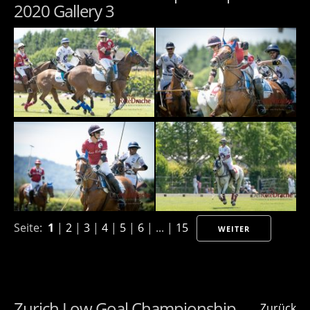
2020 Gallery 3
Seite:
1
|
2
|
3
|
4
|
5
|
6
| ... |
15
WEITER
Zurich Low Goal Championship
Zurück