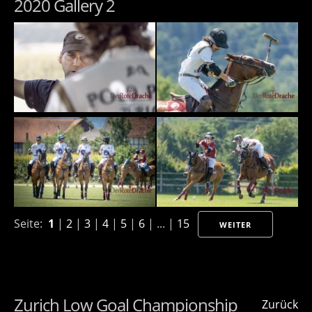
2020 Gallery 2
Seite:
1
|
2
|
3
|
4
|
5
|
6
| ... |
15
WEITER
Zurich Low Goal Championship
Zurück