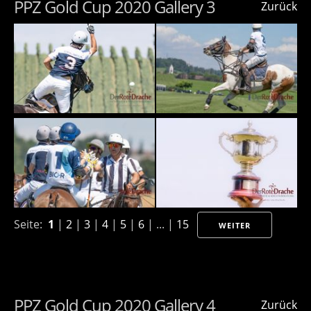
PPZ Gold Cup 2020 Gallery 3
Zurück
Seite:
1
|
2
|
3
|
4
|
5
|
6
| ... |
15
WEITER
PPZ Gold Cup 2020 Gallery 4
Zurück