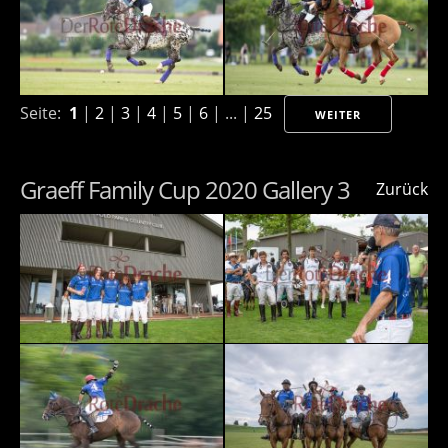
Seite:
1
|
2
|
3
|
4
|
5
|
6
| ... |
25
WEITER
Graeff Family Cup 2020 Gallery 3
Zurück