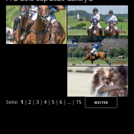
Seite:
1
|
2
|
3
|
4
|
5
|
6
| ... |
15
WEITER