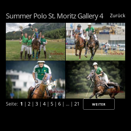
Summer Polo St. Moritz Gallery 4
Zurück
Seite:
1
|
2
|
3
|
4
|
5
|
6
| ... |
21
WEITER