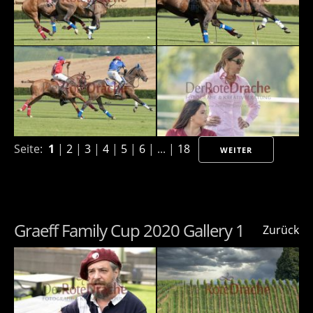
Seite:
1
|
2
|
3
|
4
|
5
|
6
| ... |
18
WEITER
Graeff Family Cup 2020 Gallery 1
Zurück