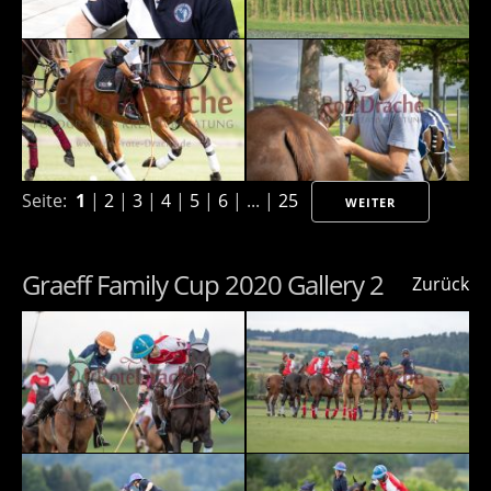
Seite:
1
|
2
|
3
|
4
|
5
|
6
| ... |
25
WEITER
Graeff Family Cup 2020 Gallery 2
Zurück