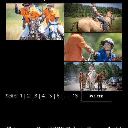
Seite:
1
|
2
|
3
|
4
|
5
|
6
| ... |
13
WEITER