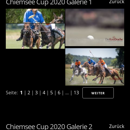
Chiemsee Cup 2020 Galerie 1
Zurück
Seite:
1
|
2
|
3
|
4
|
5
|
6
| ... |
13
WEITER
Chiemsee Cup 2020 Galerie 2
Zurück