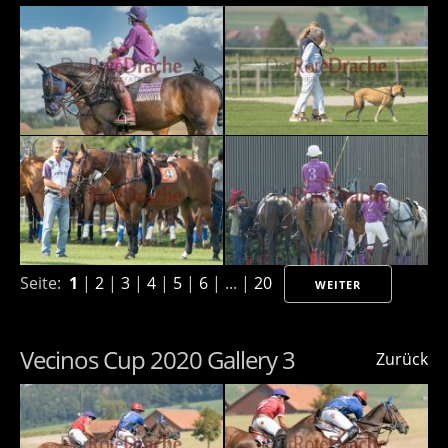
Seite:
1
|
2
|
3
|
4
|
5
|
6
| ... |
20
WEITER
Vecinos Cup 2020 Gallery 3
Zurück