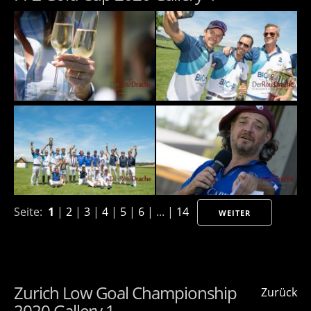
Seite:
1
|
2
|
3
|
4
|
5
|
6
| ... |
14
WEITER
Zurich Low Goal Championship
Zurück
2020 Gallery 1