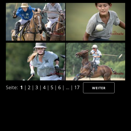
Seite:
1
|
2
|
3
|
4
|
5
|
6
| ... |
17
WEITER