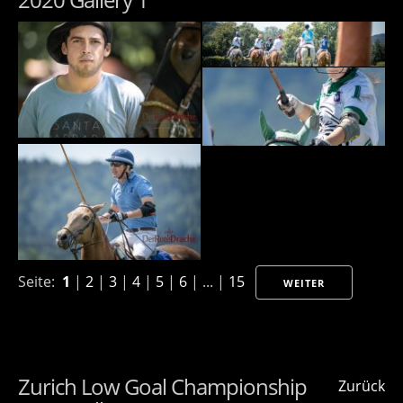
Seite:
1
|
2
|
3
|
4
|
5
|
6
| ... |
15
WEITER
Zurich Low Goal Championship
Zurück