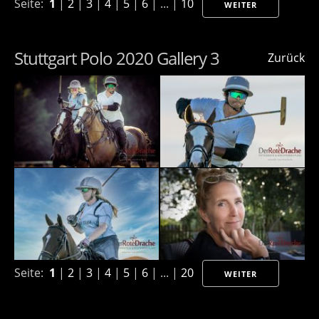
Seite:
1
|
2
|
3
|
4
|
5
|
6
| ... |
10
WEITER
Stuttgart Polo 2020 Gallery 3
Zurück
Seite:
1
|
2
|
3
|
4
|
5
|
6
| ... |
20
WEITER