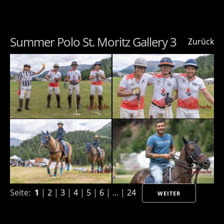
Summer Polo St. Moritz Gallery 3
Zurück
Seite:
1
|
2
|
3
|
4
|
5
|
6
| ... |
24
WEITER