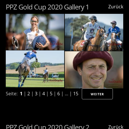
PPZ Gold Cup 2020 Gallery 1
Zurück
Seite:
1
|
2
|
3
|
4
|
5
|
6
| ... |
15
WEITER
PPZ Gold Cup 2020 Gallery 2
Zurück