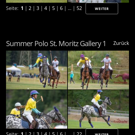
Seite:
1
|
2
|
3
|
4
|
5
|
6
| ... |
52
WEITER
Summer Polo St. Moritz Gallery 1
Zurück
Seite:
1
|
2
|
3
|
4
|
5
|
6
| ... |
22
WEITER