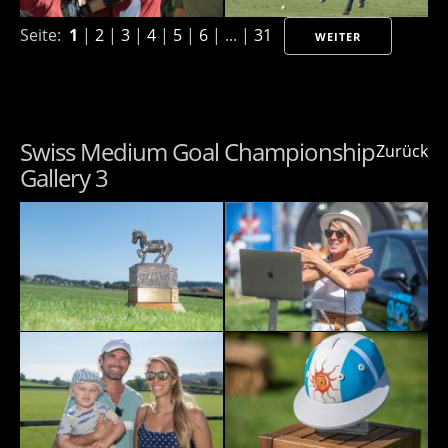
Seite:
1
|
2
|
3
|
4
|
5
|
6
| ... |
31
WEITER
Swiss Medium Goal Championship
Zurück
Gallery 3