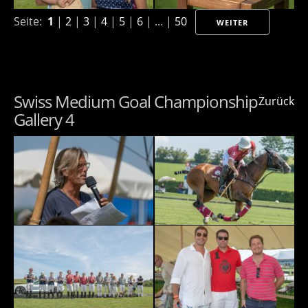
Seite:
1
|
2
|
3
|
4
|
5
|
6
| ... |
50
WEITER
Swiss Medium Goal Championship
Zurück
Gallery 4