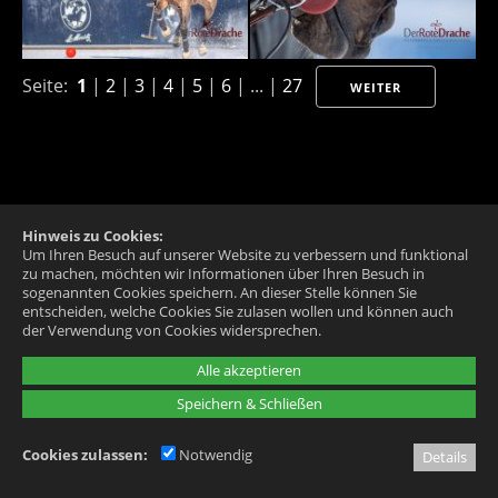
Seite:
1
|
2
|
3
|
4
|
5
|
6
| ... |
27
WEITER
Snow Polo 2020 Day 2
Zurück
Hinweis zu Cookies:
Um Ihren Besuch auf unserer Website zu verbessern und funktional
zu machen, möchten wir Informationen über Ihren Besuch in
sogenannten Cookies speichern. An dieser Stelle können Sie
entscheiden, welche Cookies Sie zulasen wollen und können auch
der Verwendung von Cookies widersprechen.
Alle akzeptieren
Seite:
1
| ... |
22
|
Speichern & Schließen
23
|
24
|
25
|
26
|
27
ZURÜCK
Cookies zulassen:
Notwendig
Details