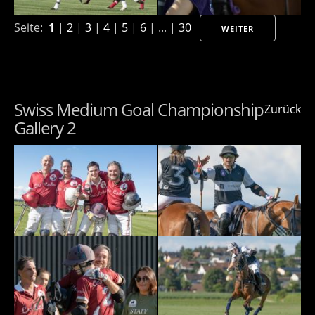
Seite:
1
|
2
|
3
|
4
|
5
|
6
| ... |
30
WEITER
Swiss Medium Goal Championship
Zurück
Gallery 2