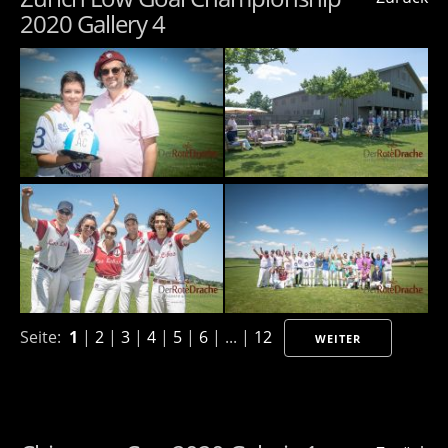
2020 Gallery 4
Seite:
1
|
2
|
3
|
4
|
5
|
6
| ... |
12
WEITER