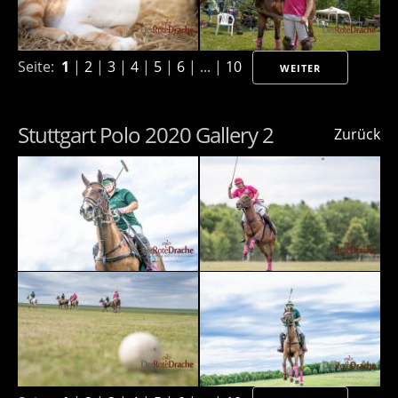
Seite:
1
|
2
|
3
|
4
|
5
|
6
| ... |
10
WEITER
Stuttgart Polo 2020 Gallery 2
Zurück