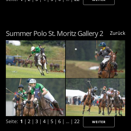
Summer Polo St. Moritz Gallery 2
Zurück
Seite:
1
|
2
|
3
|
4
|
5
|
6
| ... |
22
WEITER