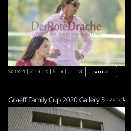
Seite:
1
|
2
|
3
|
4
|
5
|
6
| ... |
18
WEITER
Graeff Family Cup 2020 Gallery 3
Zurück