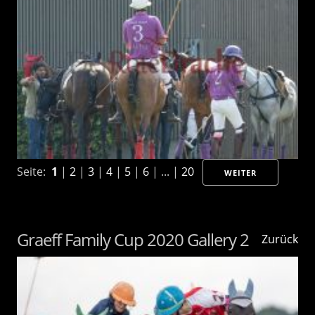
Seite:
1
|
2
|
3
|
4
|
5
|
6
| ... |
20
WEITER
Graeff Family Cup 2020 Gallery 2
Zurück