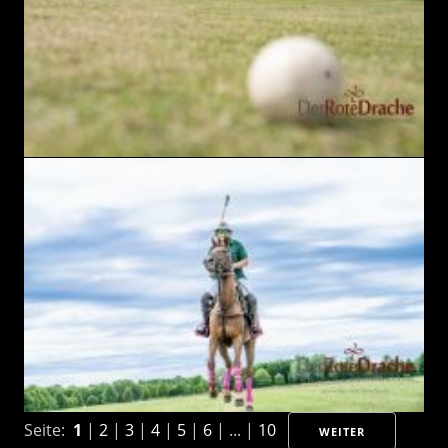
Seite:
1
|
2
|
3
|
4
|
5
|
6
| ... |
10
WEITER