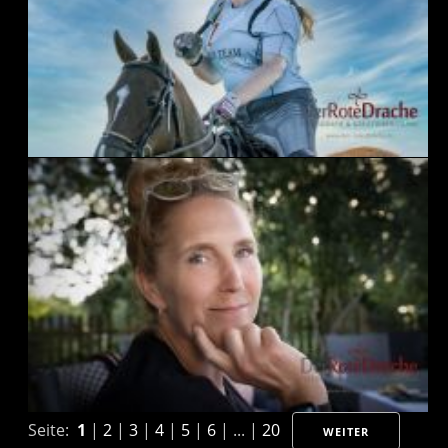
Seite:
1
|
2
|
3
|
4
|
5
|
6
| ... |
20
WEITER