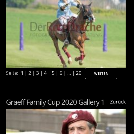
Seite:
1
|
2
|
3
|
4
|
5
|
6
| ... |
20
WEITER
Graeff Family Cup 2020 Gallery 1
Zurück