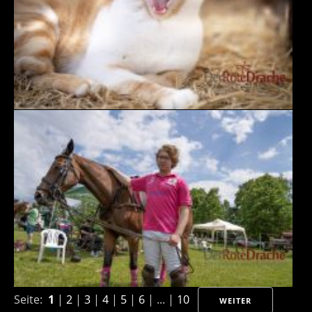
Seite:
1
|
2
|
3
|
4
|
5
|
6
| ... |
10
WEITER