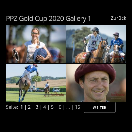
PPZ Gold Cup 2020 Gallery 1
Zurück
Seite:
1
|
2
|
3
|
4
|
5
|
6
| ... |
15
WEITER