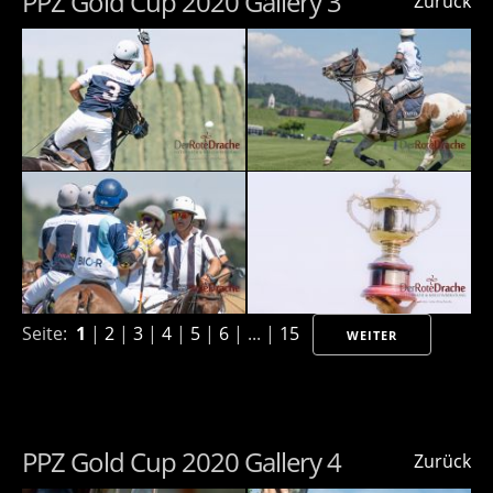
PPZ Gold Cup 2020 Gallery 3
Zurück
Seite:
1
|
2
|
3
|
4
|
5
|
6
| ... |
15
WEITER
PPZ Gold Cup 2020 Gallery 4
Zurück