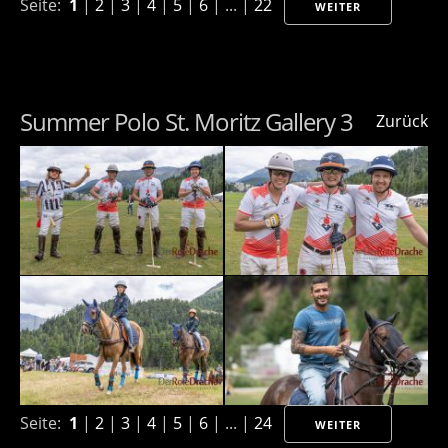
Seite:
1
|
2
|
3
|
4
|
5
|
6
| ... |
22
WEITER
Summer Polo St. Moritz Gallery 3
Zurück
Seite:
1
|
2
|
3
|
4
|
5
|
6
| ... |
24
WEITER