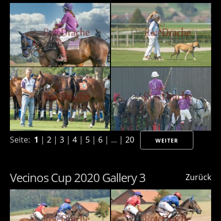
Seite:
1
|
2
|
3
|
4
|
5
|
6
| ... |
20
WEITER
Vecinos Cup 2020 Gallery 3
Zurück