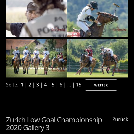
Seite:
1
|
2
|
3
|
4
|
5
|
6
| ... |
15
WEITER
Zurich Low Goal Championship
Zurück
2020 Gallery 3