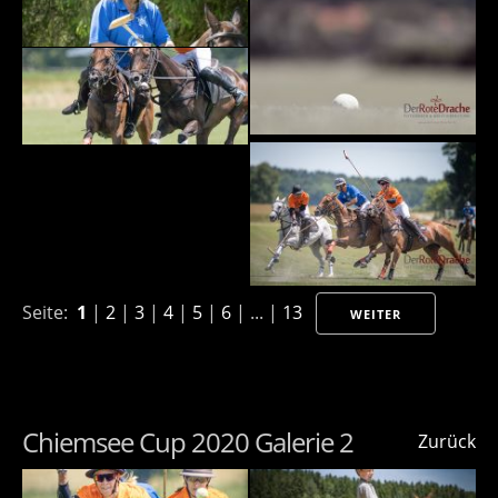
Seite:
1
|
2
|
3
|
4
|
5
|
6
| ... |
13
WEITER
Chiemsee Cup 2020 Galerie 2
Zurück