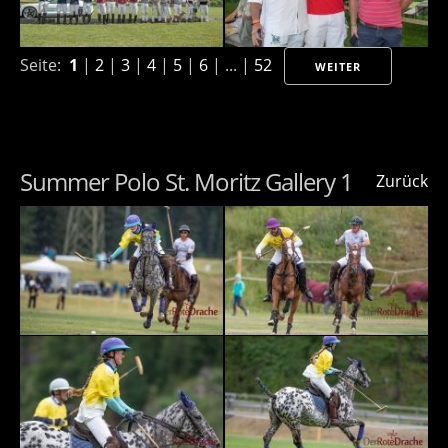
Seite:
1
|
2
|
3
|
4
|
5
|
6
| ... |
52
WEITER
Summer Polo St. Moritz Gallery 1
Zurück