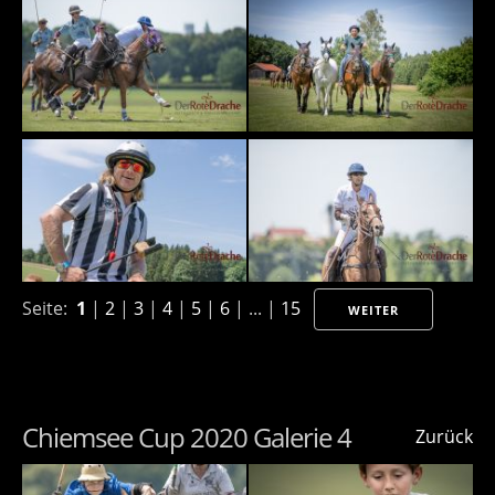
Seite:
1
|
2
|
3
|
4
|
5
|
6
| ... |
15
WEITER
Chiemsee Cup 2020 Galerie 4
Zurück