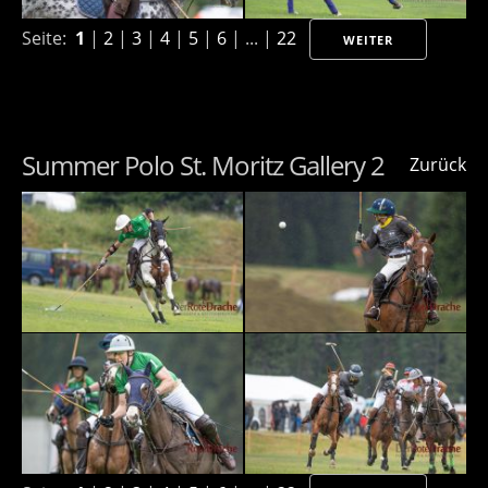
Seite:
1
|
2
|
3
|
4
|
5
|
6
| ... |
22
WEITER
Summer Polo St. Moritz Gallery 2
Zurück