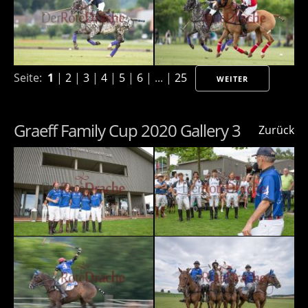
Seite:
1
|
2
|
3
|
4
|
5
|
6
| ... |
25
WEITER
Graeff Family Cup 2020 Gallery 3
Zurück