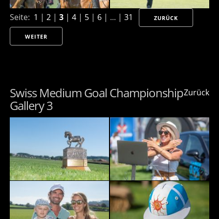
Seite:
1
|
2
|
3
|
4
|
5
|
6
| ... |
31
ZURÜCK
WEITER
Swiss Medium Goal Championship
Zurück
Gallery 3