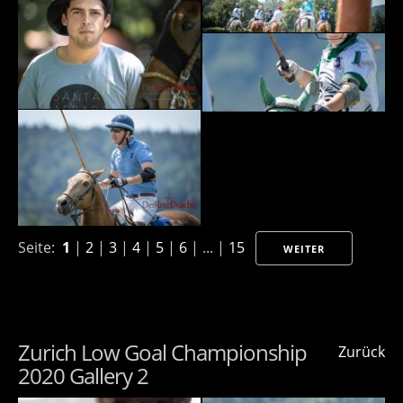
Seite:
1
|
2
|
3
|
4
|
5
|
6
| ... |
15
WEITER
Zurich Low Goal Championship
Zurück
2020 Gallery 2