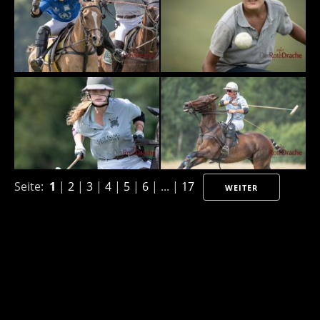
Seite:
1
|
2
|
3
|
4
|
5
|
6
| ... |
17
WEITER