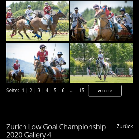
Seite:
1
|
2
|
3
|
4
|
5
|
6
| ... |
15
WEITER
Zurich Low Goal Championship
Zurück
2020 Gallery 4