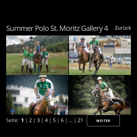
Summer Polo St. Moritz Gallery 4
Zurück
Seite:
1
|
2
|
3
|
4
|
5
|
6
| ... |
21
WEITER