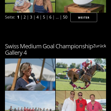
Seite:
1
|
2
|
3
|
4
|
5
|
6
| ... |
50
WEITER
Swiss Medium Goal Championship
Zurück
Gallery 4