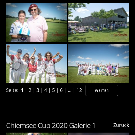
Seite:
1
|
2
|
3
|
4
|
5
|
6
| ... |
12
WEITER
Chiemsee Cup 2020 Galerie 1
Zurück