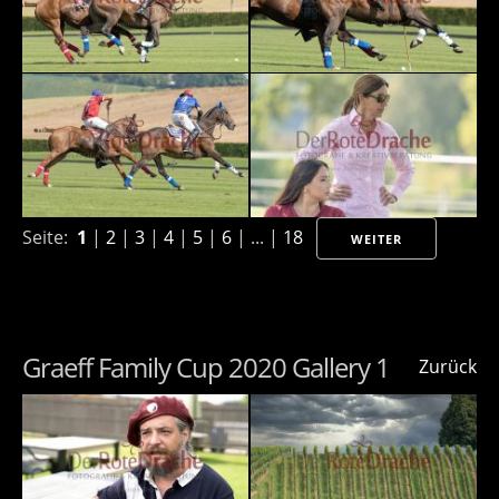
Seite:
1
|
2
|
3
|
4
|
5
|
6
| ... |
18
WEITER
Graeff Family Cup 2020 Gallery 1
Zurück