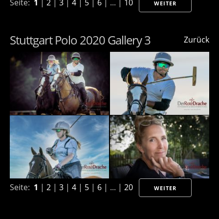
Seite:
1
|
2
|
3
|
4
|
5
|
6
| ... |
10
WEITER
Stuttgart Polo 2020 Gallery 3
Zurück
Seite:
1
|
2
|
3
|
4
|
5
|
6
| ... |
20
WEITER