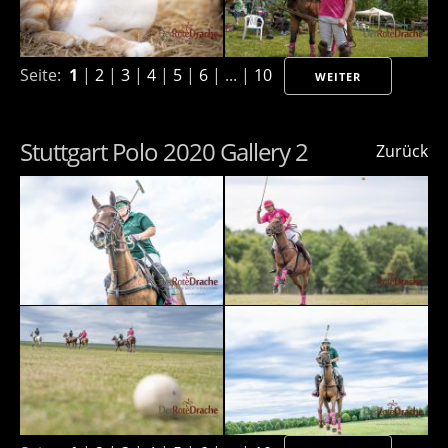
Seite:
1
|
2
|
3
|
4
|
5
|
6
| ... |
10
WEITER
Stuttgart Polo 2020 Gallery 2
Zurück