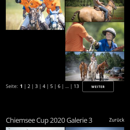
Seite:
1
|
2
|
3
|
4
|
5
|
6
| ... |
13
WEITER
Chiemsee Cup 2020 Galerie 3
Zurück