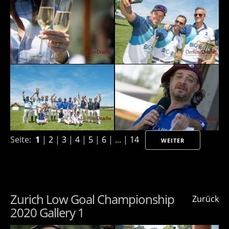
Seite:
1
|
2
|
3
|
4
|
5
|
6
| ... |
14
WEITER
Zurich Low Goal Championship
Zurück
2020 Gallery 1