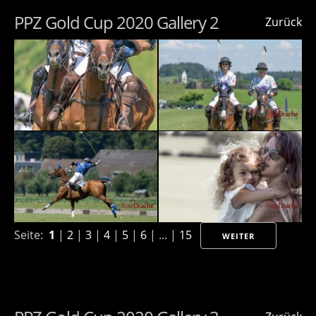
PPZ Gold Cup 2020 Gallery 2
Zurück
Seite:
1
|
2
|
3
|
4
|
5
|
6
| ... |
15
WEITER