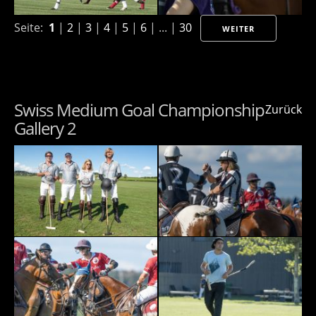
Seite:
1
|
2
|
3
|
4
|
5
|
6
| ... |
30
WEITER
Swiss Medium Goal Championship
Zurück
Gallery 2