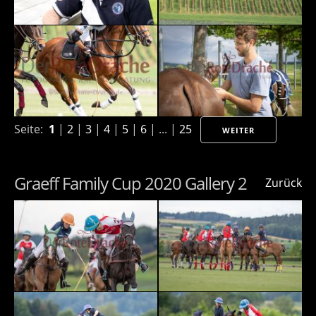
Seite:
1
|
2
|
3
|
4
|
5
|
6
| ... |
25
WEITER
Graeff Family Cup 2020 Gallery 2
Zurück