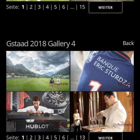
Seite:
1
|
2
|
3
|
4
|
5
|
6
| ... |
15
WEITER
Gstaad 2018 Gallery 4
Back
Seite:
1
|
2
|
3
|
4
|
5
|
6
| ... |
13
WEITER