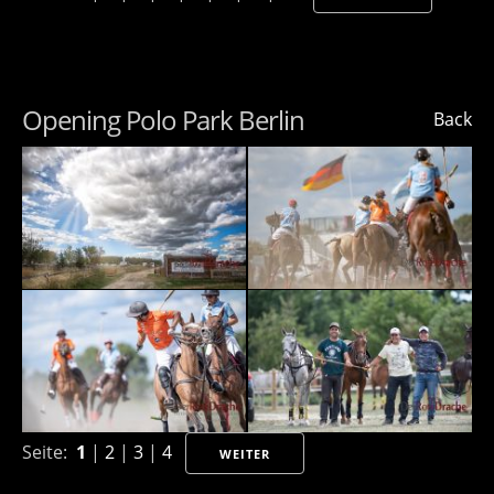
Opening Polo Park Berlin
Back
Seite:
1
|
2
|
3
|
4
WEITER