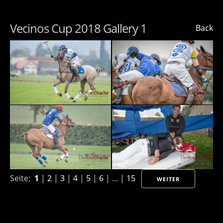
Vecinos Cup 2018 Gallery 1
Back
Seite:
1
|
2
|
3
|
4
|
5
|
6
| ... |
15
WEITER