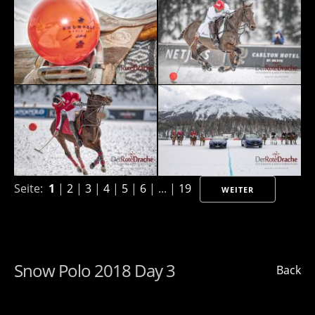
Seite:
1
|
2
|
3
|
4
|
5
|
6
| ... |
19
WEITER
Snow Polo 2018 Day 3
Back