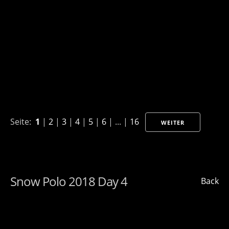
Seite:
1
|
2
|
3
|
4
|
5
|
6
| ... |
16
WEITER
Snow Polo 2018 Day 4
Back