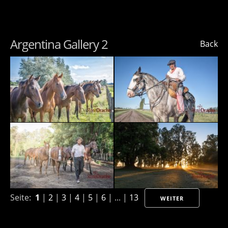
Argentina Gallery 2
Back
Seite:
1
|
2
|
3
|
4
|
5
|
6
| ... |
13
WEITER