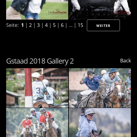
Seite:
1
|
2
|
3
|
4
|
5
|
6
| ... |
15
WEITER
Gstaad 2018 Gallery 2
Back