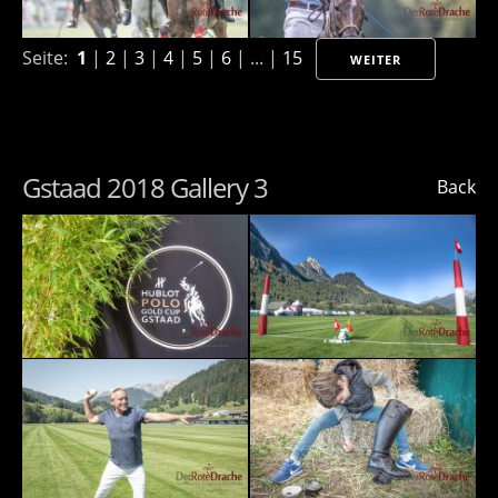
Seite:
1
|
2
|
3
|
4
|
5
|
6
| ... |
15
WEITER
Gstaad 2018 Gallery 3
Back