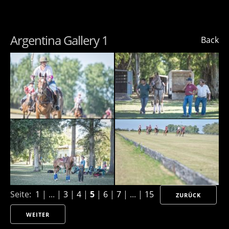
Argentina Gallery 1
Back
Seite:
1
| ... |
3
|
4
|
5
|
6
|
7
| ... |
15
ZURÜCK
WEITER