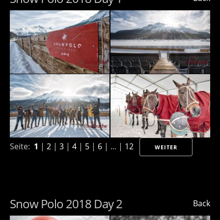
Seite:
1
|
2
|
3
|
4
|
5
|
6
| ... |
12
WEITER
Snow Polo 2018 Day 2
Back