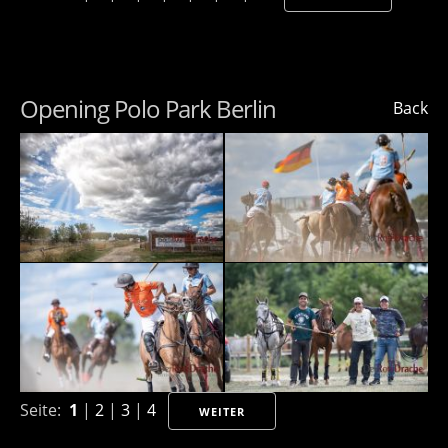
Opening Polo Park Berlin
Back
Seite:
1
|
2
|
3
|
4
WEITER