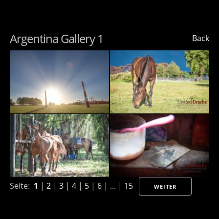
Argentina Gallery 1
Back
Seite:
1
|
2
|
3
|
4
|
5
|
6
| ... |
15
WEITER