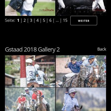
Seite:
1
|
2
|
3
|
4
|
5
|
6
| ... |
15
WEITER
Gstaad 2018 Gallery 2
Back