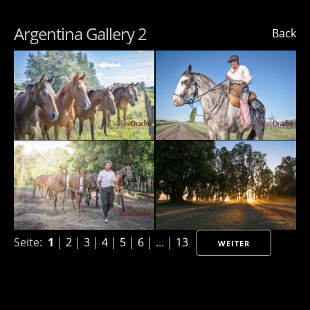
Argentina Gallery 2
Back
Seite:
1
|
2
|
3
|
4
|
5
|
6
| ... |
13
WEITER