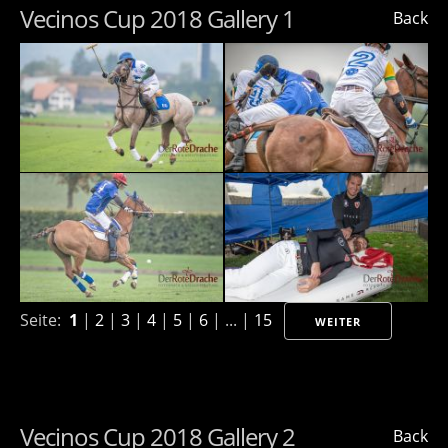
Vecinos Cup 2018 Gallery 1
Back
Seite:
1
|
2
|
3
|
4
|
5
|
6
| ... |
15
WEITER
Vecinos Cup 2018 Gallery 2
Back