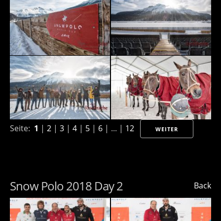
Seite:
1
|
2
|
3
|
4
|
5
|
6
| ... |
12
WEITER
Snow Polo 2018 Day 2
Back