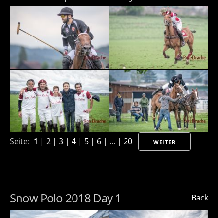
Seite:
1
|
2
|
3
|
4
|
5
|
6
| ... |
20
WEITER
Snow Polo 2018 Day 1
Back