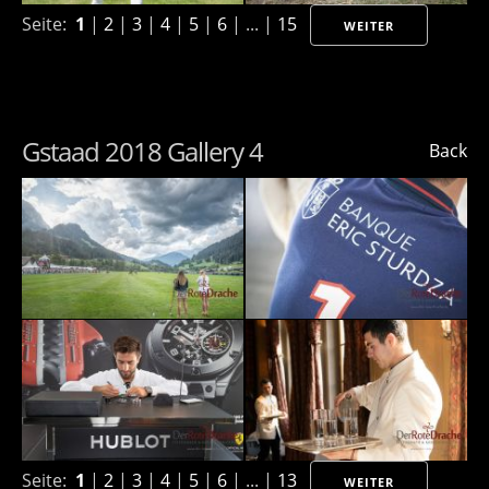
Seite:
1
|
2
|
3
|
4
|
5
|
6
| ... |
15
WEITER
Gstaad 2018 Gallery 4
Back
Seite:
1
|
2
|
3
|
4
|
5
|
6
| ... |
13
WEITER