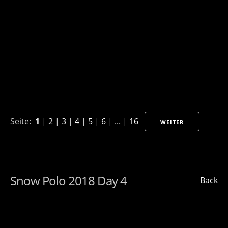
Seite:
1
|
2
|
3
|
4
|
5
|
6
| ... |
16
WEITER
Snow Polo 2018 Day 4
Back