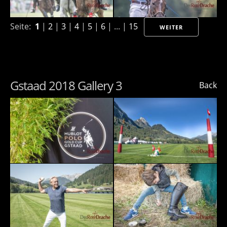
Seite:
1
|
2
|
3
|
4
|
5
|
6
| ... |
15
WEITER
Gstaad 2018 Gallery 3
Back