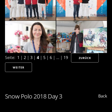
Seite:
1
|
2
|
3
|
4
|
5
|
6
| ... |
19
ZURÜCK
WEITER
Snow Polo 2018 Day 3
Back