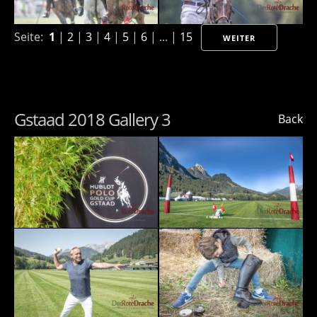
Seite:
1
|
2
|
3
|
4
|
5
|
6
| ... |
15
WEITER
Gstaad 2018 Gallery 3
Back