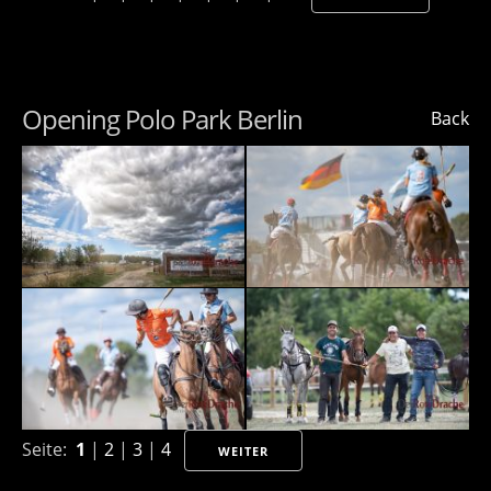
Opening Polo Park Berlin
Back
Seite:
1
|
2
|
3
|
4
WEITER