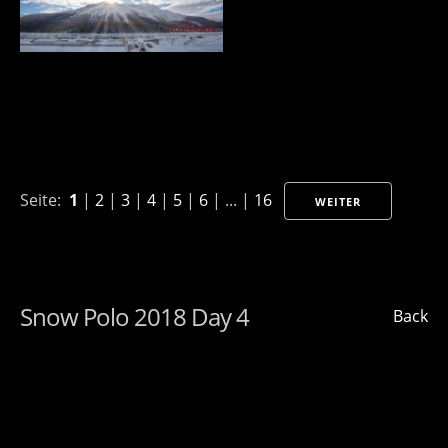
Seite:
1
|
2
|
3
|
4
|
5
|
6
| ... |
16
WEITER
Snow Polo 2018 Day 4
Back