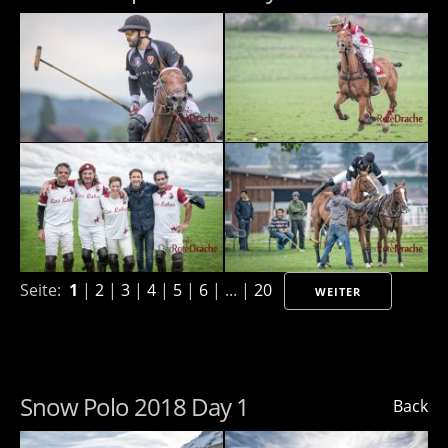
Seite:
1
|
2
|
3
|
4
|
5
|
6
| ... |
20
WEITER
Snow Polo 2018 Day 1
Back