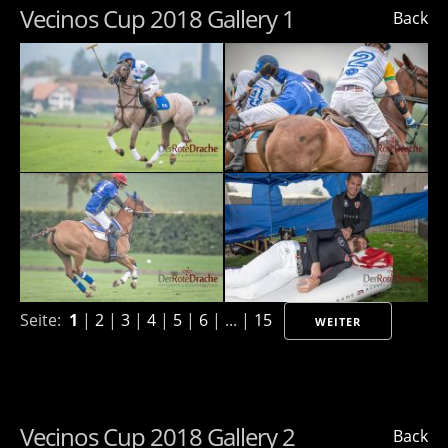
Vecinos Cup 2018 Gallery 1
Back
Seite:
1
|
2
|
3
|
4
|
5
|
6
| ... |
15
WEITER
Vecinos Cup 2018 Gallery 2
Back