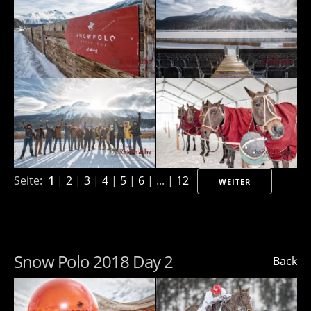
Seite:
1
|
2
|
3
|
4
|
5
|
6
| ... |
12
WEITER
Snow Polo 2018 Day 2
Back