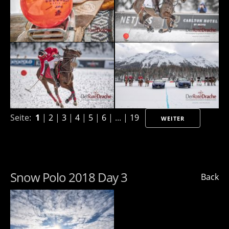
Seite:
1
|
2
|
3
|
4
|
5
|
6
| ... |
19
WEITER
Snow Polo 2018 Day 3
Back