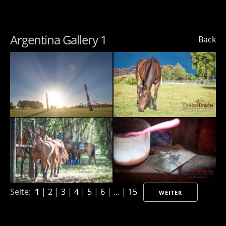
Argentina Gallery 1
Back
Seite:
1
|
2
|
3
|
4
|
5
|
6
| ... |
15
WEITER