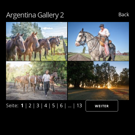
Argentina Gallery 2
Back
Seite:
1
|
2
|
3
|
4
|
5
|
6
| ... |
13
WEITER