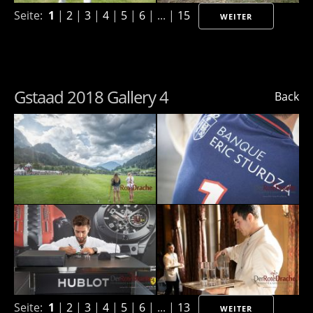
Seite:
1
|
2
|
3
|
4
|
5
|
6
| ... |
15
WEITER
Gstaad 2018 Gallery 4
Back
Seite:
1
|
2
|
3
|
4
|
5
|
6
| ... |
13
WEITER