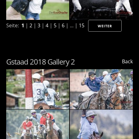
Seite:
1
|
2
|
3
|
4
|
5
|
6
| ... |
15
WEITER
Gstaad 2018 Gallery 2
Back