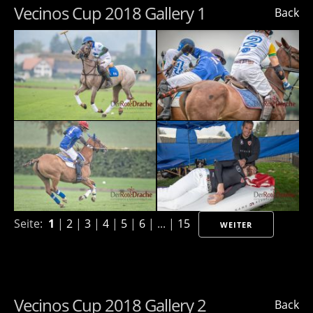
Vecinos Cup 2018 Gallery 1
Back
Seite:
1
|
2
|
3
|
4
|
5
|
6
| ... |
15
WEITER
Vecinos Cup 2018 Gallery 2
Back