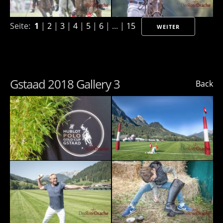
Seite:
1
|
2
|
3
|
4
|
5
|
6
| ... |
15
WEITER
Gstaad 2018 Gallery 3
Back