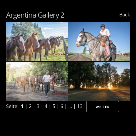
Argentina Gallery 2
Back
Seite:
1
|
2
|
3
|
4
|
5
|
6
| ... |
13
WEITER