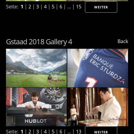
Seite:
1
|
2
|
3
|
4
|
5
|
6
| ... |
15
WEITER
Gstaad 2018 Gallery 4
Back
Seite:
1
|
2
|
3
|
4
|
5
|
6
| ... |
13
WEITER