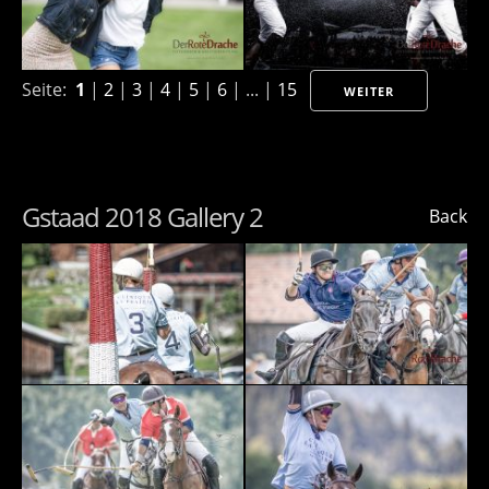
Seite:
1
|
2
|
3
|
4
|
5
|
6
| ... |
15
WEITER
Gstaad 2018 Gallery 2
Back