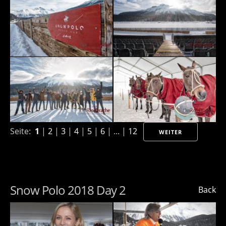
Seite:
1
|
2
|
3
|
4
|
5
|
6
| ... |
12
WEITER
Snow Polo 2018 Day 2
Back