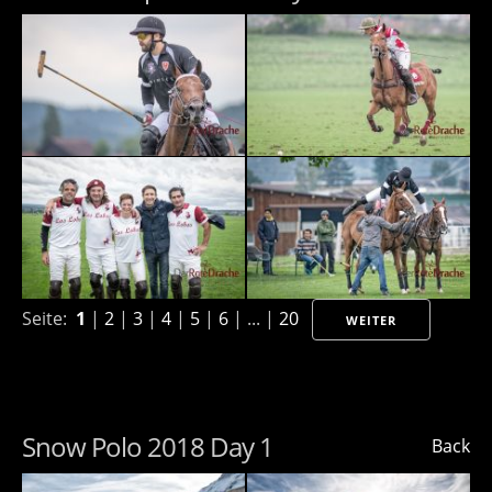
Seite:
1
|
2
|
3
|
4
|
5
|
6
| ... |
20
WEITER
Snow Polo 2018 Day 1
Back