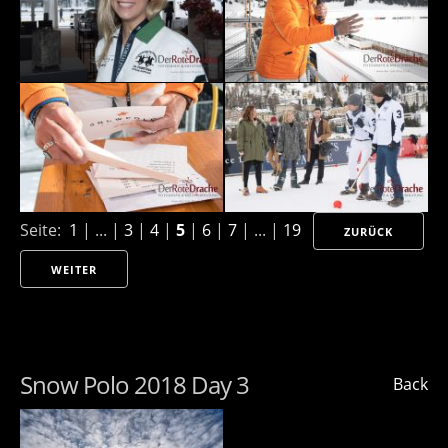
Seite:
1
| ... |
3
|
4
|
5
|
6
|
7
| ... |
19
ZURÜCK
WEITER
Snow Polo 2018 Day 3
Back