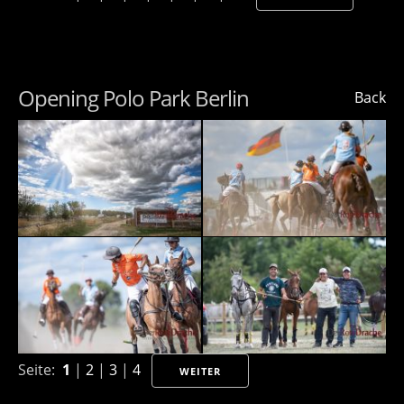
Opening Polo Park Berlin
Back
Seite:
1
|
2
|
3
|
4
WEITER