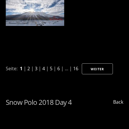
Seite:
1
|
2
|
3
|
4
|
5
|
6
| ... |
16
WEITER
Snow Polo 2018 Day 4
Back