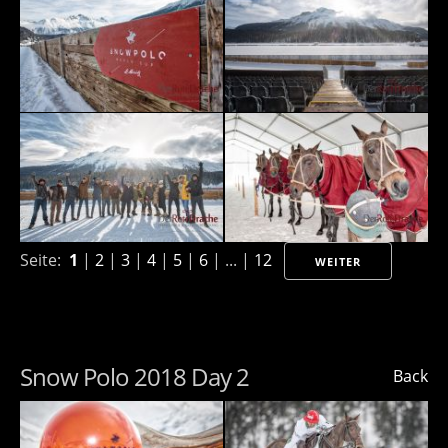
Seite:
1
|
2
|
3
|
4
|
5
|
6
| ... |
12
WEITER
Snow Polo 2018 Day 2
Back