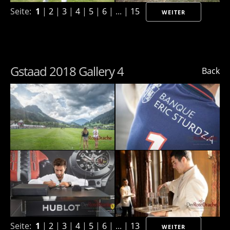
Seite:
1
|
2
|
3
|
4
|
5
|
6
| ... |
15
WEITER
Gstaad 2018 Gallery 4
Back
Seite:
1
|
2
|
3
|
4
|
5
|
6
| ... |
13
WEITER