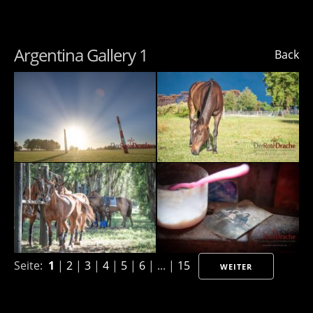
Argentina Gallery 1
Back
Seite:
1
|
2
|
3
|
4
|
5
|
6
| ... |
15
WEITER