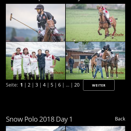
Seite:
1
|
2
|
3
|
4
|
5
|
6
| ... |
20
WEITER
Snow Polo 2018 Day 1
Back