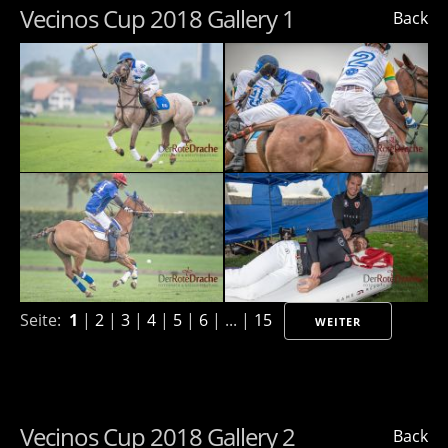
Vecinos Cup 2018 Gallery 1
Back
Seite:
1
|
2
|
3
|
4
|
5
|
6
| ... |
15
WEITER
Vecinos Cup 2018 Gallery 2
Back