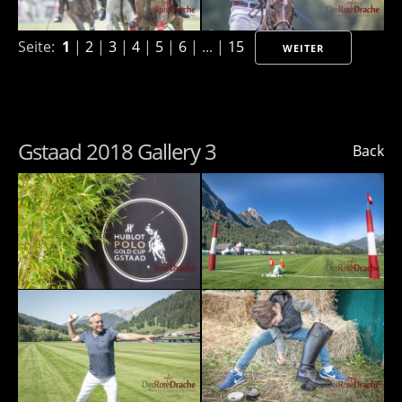
Seite:
1
|
2
|
3
|
4
|
5
|
6
| ... |
15
WEITER
Gstaad 2018 Gallery 3
Back