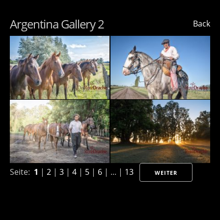
Argentina Gallery 2
Back
Seite:
1
|
2
|
3
|
4
|
5
|
6
| ... |
13
WEITER