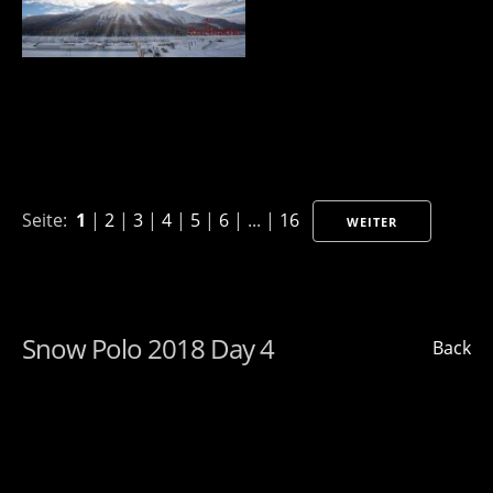
Seite:
1
|
2
|
3
|
4
|
5
|
6
| ... |
16
WEITER
Snow Polo 2018 Day 4
Back