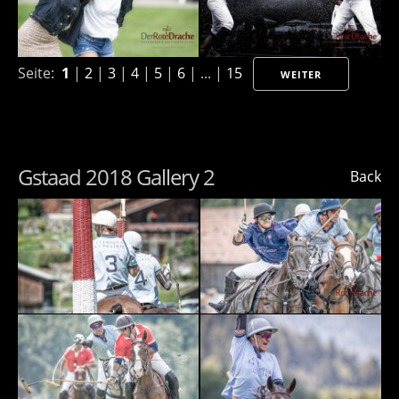
Seite:
1
|
2
|
3
|
4
|
5
|
6
| ... |
15
WEITER
Gstaad 2018 Gallery 2
Back