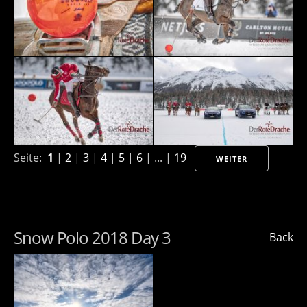
Seite:
1
|
2
|
3
|
4
|
5
|
6
| ... |
19
WEITER
Snow Polo 2018 Day 3
Back