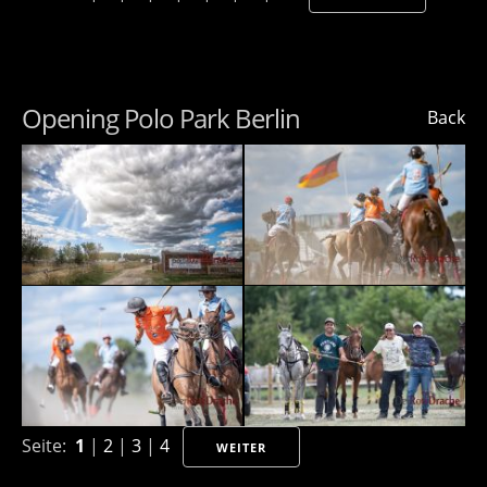
Opening Polo Park Berlin
Back
Seite:
1
|
2
|
3
|
4
WEITER