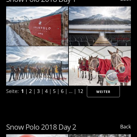
Seite:
1
|
2
|
3
|
4
|
5
|
6
| ... |
12
WEITER
Snow Polo 2018 Day 2
Back