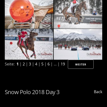
Seite:
1
|
2
|
3
|
4
|
5
|
6
| ... |
19
WEITER
Snow Polo 2018 Day 3
Back