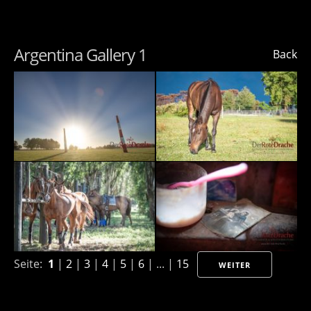
Argentina Gallery 1
Back
Seite:
1
|
2
|
3
|
4
|
5
|
6
| ... |
15
WEITER