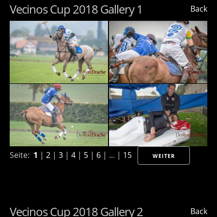
Vecinos Cup 2018 Gallery 1
Back
Seite:
1
|
2
|
3
|
4
|
5
|
6
| ... |
15
WEITER
Vecinos Cup 2018 Gallery 2
Back