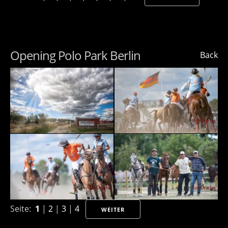
Opening Polo Park Berlin
Back
Seite:
1
|
2
|
3
|
4
WEITER