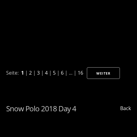
Seite:
1
|
2
|
3
|
4
|
5
|
6
| ... |
16
WEITER
Snow Polo 2018 Day 4
Back