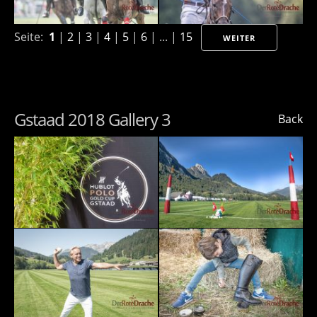
Seite:
1
|
2
|
3
|
4
|
5
|
6
| ... |
15
WEITER
Gstaad 2018 Gallery 3
Back