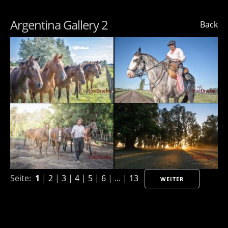
Argentina Gallery 2
Back
Seite:
1
|
2
|
3
|
4
|
5
|
6
| ... |
13
WEITER