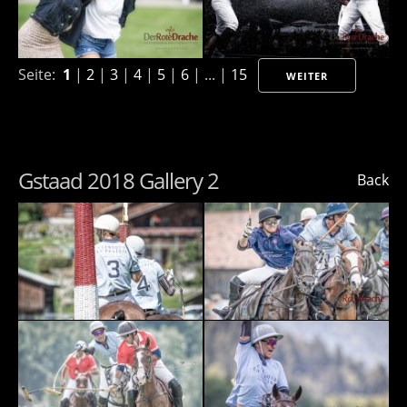
Seite:
1
|
2
|
3
|
4
|
5
|
6
| ... |
15
WEITER
Gstaad 2018 Gallery 2
Back