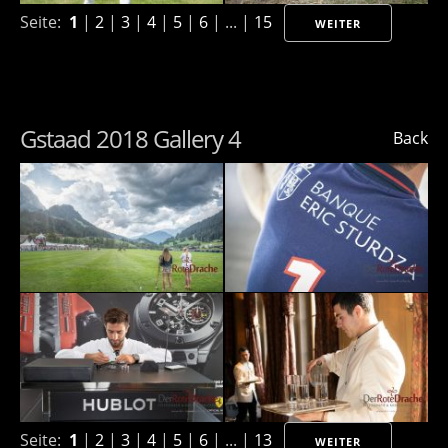
Seite:
1
|
2
|
3
|
4
|
5
|
6
| ... |
15
WEITER
Gstaad 2018 Gallery 4
Back
Seite:
1
|
2
|
3
|
4
|
5
|
6
| ... |
13
WEITER