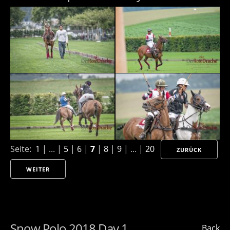
Seite:
1
| ... |
5
|
6
|
7
|
8
|
9
| ... |
20
ZURÜCK
WEITER
Snow Polo 2018 Day 1
Back