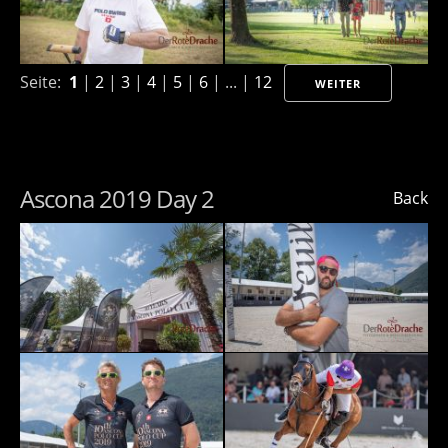
Seite:
1
|
2
|
3
|
4
|
5
|
6
| ... |
12
WEITER
Ascona 2019 Day 2
Back