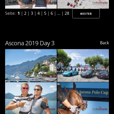
Seite:
1
|
2
|
3
|
4
|
5
|
6
| ... |
28
WEITER
Ascona 2019 Day 3
Back