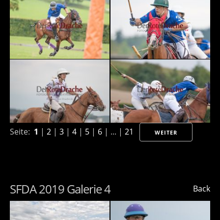
Seite:
1
|
2
|
3
|
4
|
5
|
6
| ... |
21
WEITER
SFDA 2019 Galerie 4
Back