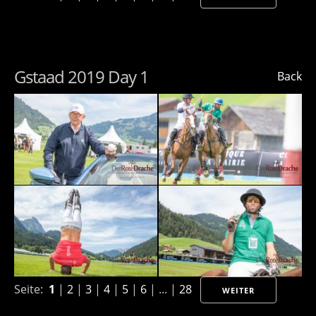
Gstaad 2019 Day 1
Back
Seite:
1
|
2
|
3
|
4
|
5
|
6
| ... |
28
WEITER