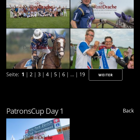
Seite:
1
|
2
|
3
|
4
|
5
|
6
| ... |
19
WEITER
PatronsCup Day 1
Back