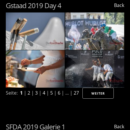
Gstaad 2019 Day 4
Back
Seite:
1
|
2
|
3
|
4
|
5
|
6
| ... |
27
WEITER
SFDA 2019 Galerie 1
Back