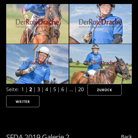
Seite:
1
|
2
|
3
|
4
|
5
|
6
| ... |
20
ZURÜCK
WEITER
SFDA 2019 Galerie 2
Back