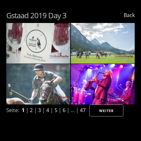
Gstaad 2019 Day 3
Back
Seite:
1
|
2
|
3
|
4
|
5
|
6
| ... |
47
WEITER