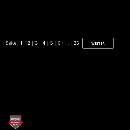
Seite:
1
|
2
|
3
|
4
|
5
|
6
| ... |
26
WEITER