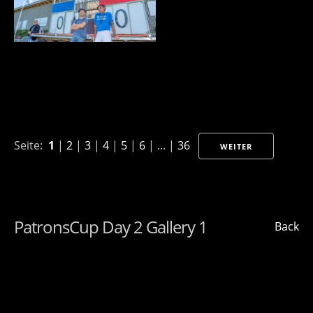
Seite:
1
|
2
|
3
|
4
|
5
|
6
| ... |
36
WEITER
PatronsCup Day 2 Gallery 1
Back