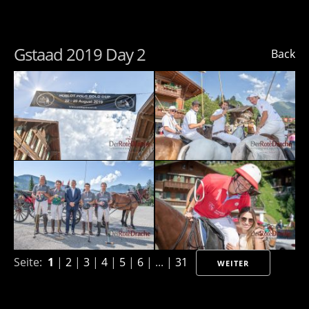
Gstaad 2019 Day 2
Back
Seite:
1
|
2
|
3
|
4
|
5
|
6
| ... |
31
WEITER