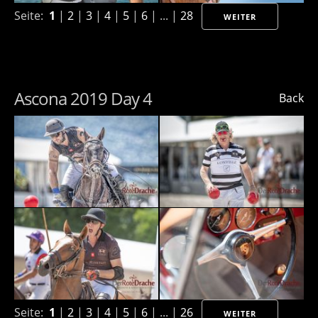
Seite:
1
|
2
|
3
|
4
|
5
|
6
| ... |
28
WEITER
Ascona 2019 Day 4
Back
Seite:
1
|
2
|
3
|
4
|
5
|
6
| ... |
26
WEITER