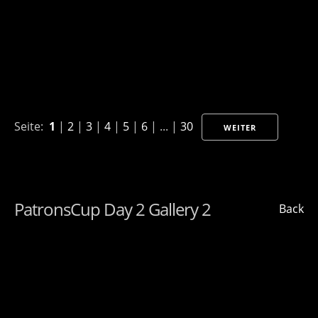
Seite:
1
|
2
|
3
|
4
|
5
|
6
| ... |
30
WEITER
PatronsCup Day 2 Gallery 2
Back