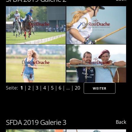
Seite:
1
|
2
|
3
|
4
|
5
|
6
| ... |
20
WEITER
SFDA 2019 Galerie 3
Back