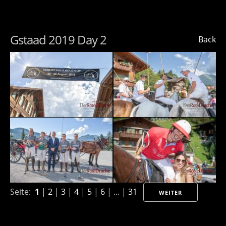
Gstaad 2019 Day 2
Back
Seite:
1
|
2
|
3
|
4
|
5
|
6
| ... |
31
WEITER