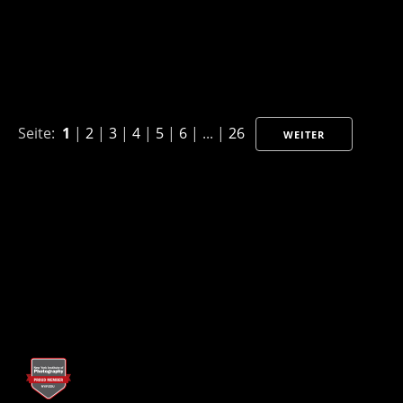
Seite:
1
|
2
|
3
|
4
|
5
|
6
| ... |
26
WEITER