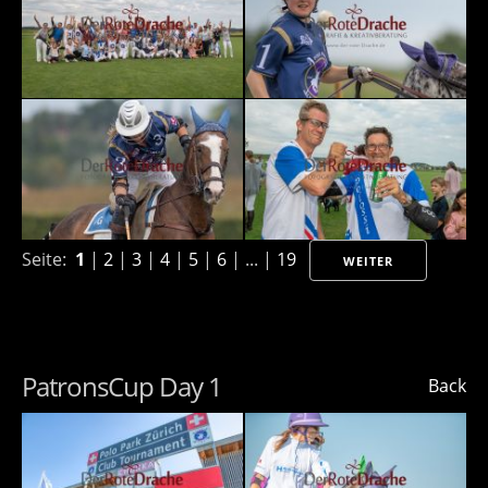
Seite:
1
|
2
|
3
|
4
|
5
|
6
| ... |
19
WEITER
PatronsCup Day 1
Back