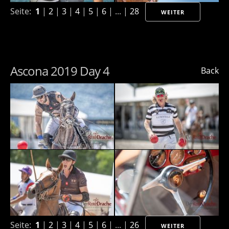
Seite:
1
|
2
|
3
|
4
|
5
|
6
| ... |
28
WEITER
Ascona 2019 Day 4
Back
Seite:
1
|
2
|
3
|
4
|
5
|
6
| ... |
26
WEITER