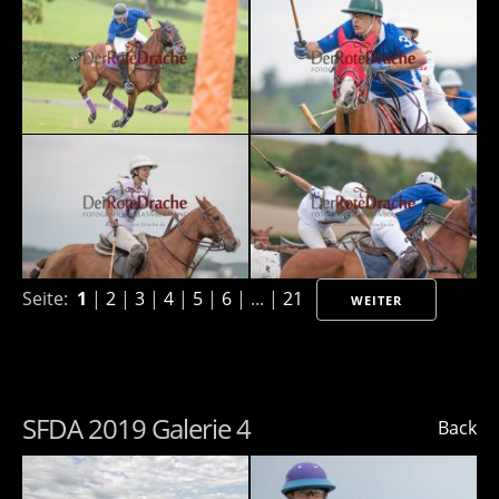
Seite:
1
|
2
|
3
|
4
|
5
|
6
| ... |
21
WEITER
SFDA 2019 Galerie 4
Back