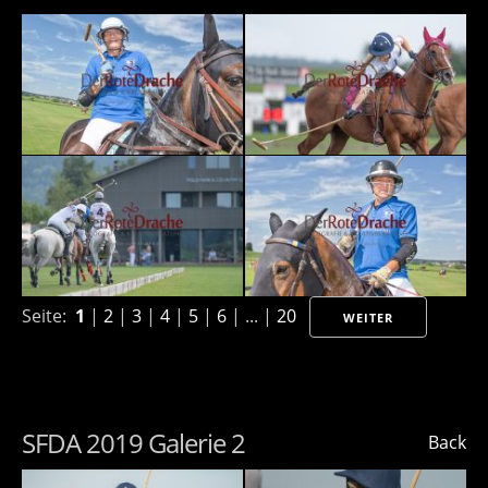
Seite:
1
|
2
|
3
|
4
|
5
|
6
| ... |
20
WEITER
SFDA 2019 Galerie 2
Back