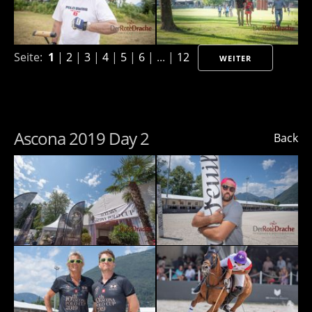
Seite:
1
|
2
|
3
|
4
|
5
|
6
| ... |
12
WEITER
Ascona 2019 Day 2
Back