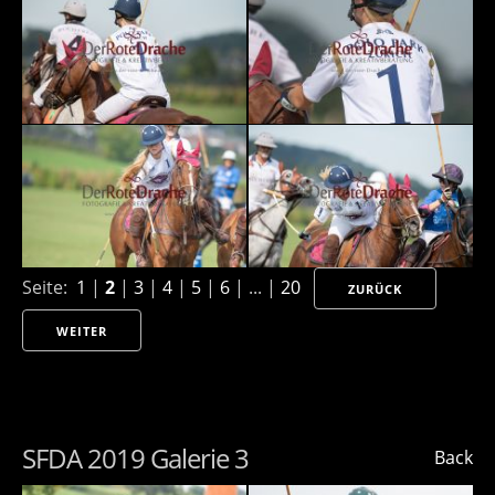
Seite:
1
|
2
|
3
|
4
|
5
|
6
| ... |
20
ZURÜCK
WEITER
SFDA 2019 Galerie 3
Back