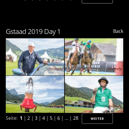
Gstaad 2019 Day 1
Back
Seite:
1
|
2
|
3
|
4
|
5
|
6
| ... |
28
WEITER