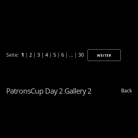
Seite:
1
|
2
|
3
|
4
|
5
|
6
| ... |
30
WEITER
PatronsCup Day 2 Gallery 2
Back