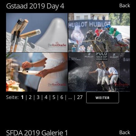
Gstaad 2019 Day 4
Back
Seite:
1
|
2
|
3
|
4
|
5
|
6
| ... |
27
WEITER
SFDA 2019 Galerie 1
Back