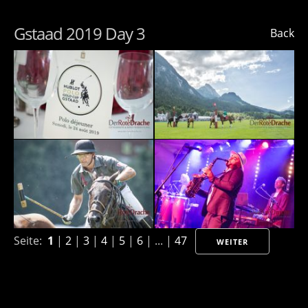
Gstaad 2019 Day 3
Back
Seite:
1
|
2
|
3
|
4
|
5
|
6
| ... |
47
WEITER