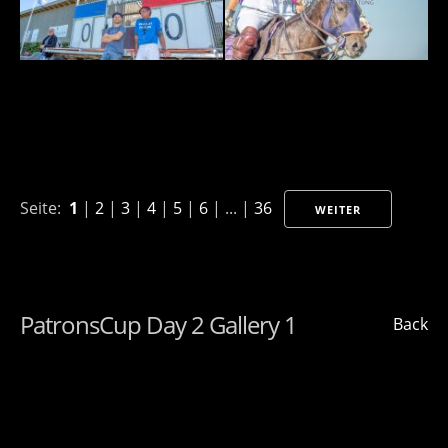
Seite:
1
|
2
|
3
|
4
|
5
|
6
| ... |
36
WEITER
PatronsCup Day 2 Gallery 1
Back