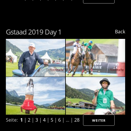
Gstaad 2019 Day 1
Back
Seite:
1
|
2
|
3
|
4
|
5
|
6
| ... |
28
WEITER