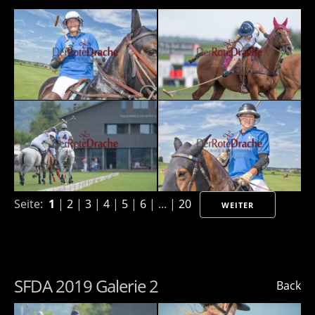
Seite:
1
|
2
|
3
|
4
|
5
|
6
| ... |
20
WEITER
SFDA 2019 Galerie 2
Back