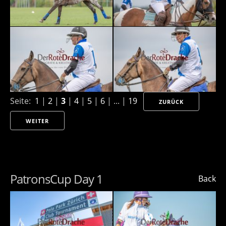
Seite:
1
|
2
|
3
|
4
|
5
|
6
| ... |
19
ZURÜCK
WEITER
PatronsCup Day 1
Back