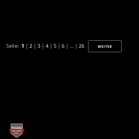
Seite:
1
|
2
|
3
|
4
|
5
|
6
| ... |
26
WEITER