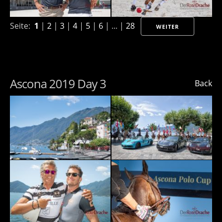
Seite:
1
|
2
|
3
|
4
|
5
|
6
| ... |
28
WEITER
Ascona 2019 Day 3
Back