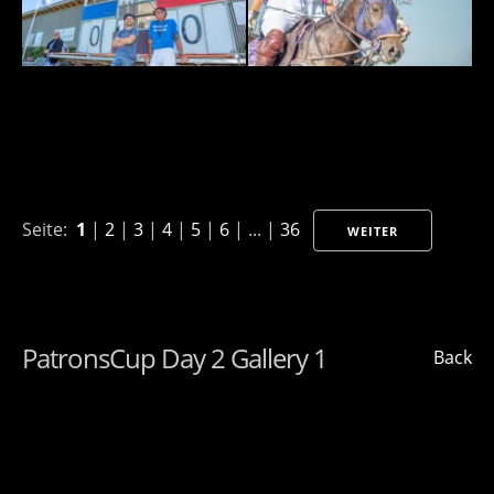
Seite:
1
|
2
|
3
|
4
|
5
|
6
| ... |
36
WEITER
PatronsCup Day 2 Gallery 1
Back