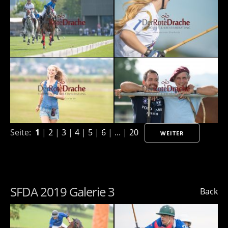
Seite:
1
|
2
|
3
|
4
|
5
|
6
| ... |
20
WEITER
SFDA 2019 Galerie 3
Back