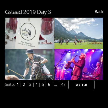
Gstaad 2019 Day 3
Back
Seite:
1
|
2
|
3
|
4
|
5
|
6
| ... |
47
WEITER