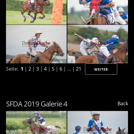
Seite:
1
|
2
|
3
|
4
|
5
|
6
| ... |
21
WEITER
SFDA 2019 Galerie 4
Back