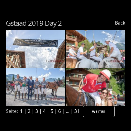
Gstaad 2019 Day 2
Back
Seite:
1
|
2
|
3
|
4
|
5
|
6
| ... |
31
WEITER