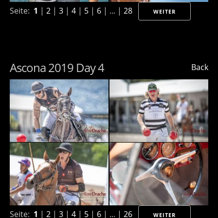
Seite:
1
|
2
|
3
|
4
|
5
|
6
| ... |
28
WEITER
Ascona 2019 Day 4
Back
Seite:
1
|
2
|
3
|
4
|
5
|
6
| ... |
26
WEITER