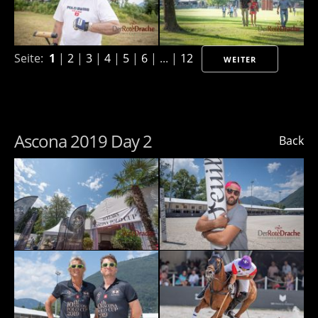
Seite:
1
|
2
|
3
|
4
|
5
|
6
| ... |
12
WEITER
Ascona 2019 Day 2
Back