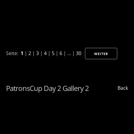
Seite:
1
|
2
|
3
|
4
|
5
|
6
| ... |
30
WEITER
PatronsCup Day 2 Gallery 2
Back