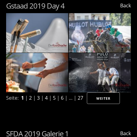
Gstaad 2019 Day 4
Back
Seite:
1
|
2
|
3
|
4
|
5
|
6
| ... |
27
WEITER
SFDA 2019 Galerie 1
Back